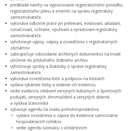
Úradná tabuľa
predkladá návrhy na vypracovanie registratúrneho poriadku,
registratúrneho plánu a smerníc na správu registratúry
Projekty
zamestnávateľa
Oznamovanie podozrení z podvodov
vykonáva odborné práce pri preberaní, evidovaní, ukladaní,
označovaní, ochrane, využívaní a vyraďovaní registratúry
Zamestnanie v samospráve
zamestnávateľa
vyhotovuje výpisy, odpisy a osvedčenia z registratúrnych
záznamov
zabezpečuje odovzdanie archívnych dokumentov na trvalé
uloženie do príslušného štátneho archívu
vyhotovuje správy a štatistiky o správe registratúry
zamestnávateľa
vykonáva osvedčenia listín a podpisov na listinách
vydáva rybárske lístky a vedenie ich evidenciu
vedie evidenciu ohlásení verejných kultúrnych a športových
podujatí, verejných zhromaždení a verejných zbierok
a vydáva stanoviská
vybavuje agendu na úseku poľnohospodárstva:
vydáva osvedčenia o zápise do evidencie samostatne
hospodáriacich roľníkov
vedie agendu súvisiacu s včelárstvom