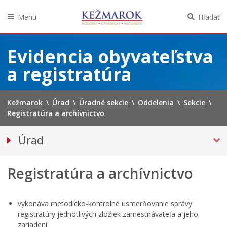
Menu
Hľadať
Preskočiť
na
Evidencia obyvateľstva
obsah
a registratúra
Kežmarok
\
Úrad
\
Úradné sekcie
\
Oddelenia
\
Sekcie
\
Registratúra a archívnictvo
Úrad
Klientske centrum
Registratúra a archívnictvo
Prednosta
ODDELENIA ÚRADU
SEKCIE ÚRADU
vykonáva metodicko-kontrolné usmerňovanie správy
registratúry jednotlivých zložiek zamestnávateľa a jeho
Životné situácie
zariadení