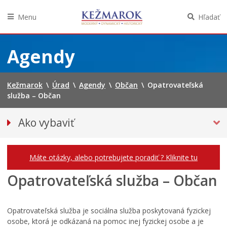
Menu
Hľadať
Preskočiť
na
Agendy
obsah
Kežmarok
\
Úrad
\
Agendy
\
Občan
\
Opatrovateľská
služba – Občan
Ako vybaviť
Občan
Podnikateľ
Máte otázky, alebo potrebujete poradiť ? Kliknite tu
Opatrovateľská služba – Občan
Opatrovateľská služba je sociálna služba poskytovaná fyzickej
osobe, ktorá je odkázaná na pomoc inej fyzickej osobe a je