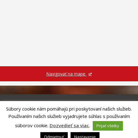
Navigovať na mape
Súbory cookie nám pomáhajú pri poskytovaní našich služieb.
Riešenie
ANTIK SMART CITY
| Technický prevádzkovateľ – MVI
Používaním našich služieb vyjadrujete súhlas s používaním
Technology, s.r.o.
Správca webového sídla: Mesto Kežmarok, Hlavné námestie, 060 01
súborov cookie.
Dozvedieť sa viac
.
Prijať všetky
Kežmarok, tel.: +421524660111
email:
podatelna@kezmarok.sk
,|
Vyhlásenie o prístupnosti
|
Odmietnuť
Nastavenie