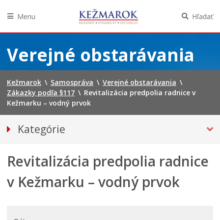
Menu
Hľadať
Preskočiť
na
Verejné obstarávania
obsah
Kežmarok
\
Samospráva
\
Verejné obstarávania
\
Zákazky podľa §117
\
Revitalizácia predpolia radnice v
Kežmarku – vodný prvok
Kategórie
ZÁKAZKY PODĽA §117
Revitalizácia predpolia radnice
Vestník verejného obstarávania ÚVO
v Kežmarku – vodný prvok