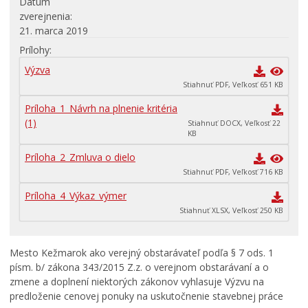
Dátum
zverejnenia
21. marca 2019
Prílohy
Výzva
Stiahnuť PDF, Veľkosť 651 KB
Príloha_1_Návrh na plnenie kritéria
(1)
Stiahnuť DOCX, Veľkosť 22
KB
Príloha_2_Zmluva o dielo
Stiahnuť PDF, Veľkosť 716 KB
Príloha_4_Výkaz_výmer
Stiahnuť XLSX, Veľkosť 250 KB
Mesto Kežmarok ako verejný obstarávateľ podľa § 7 ods. 1
písm. b/ zákona 343/2015 Z.z. o verejnom obstarávaní a o
zmene a doplnení niektorých zákonov vyhlasuje Výzvu na
predloženie cenovej ponuky na uskutočnenie stavebnej práce