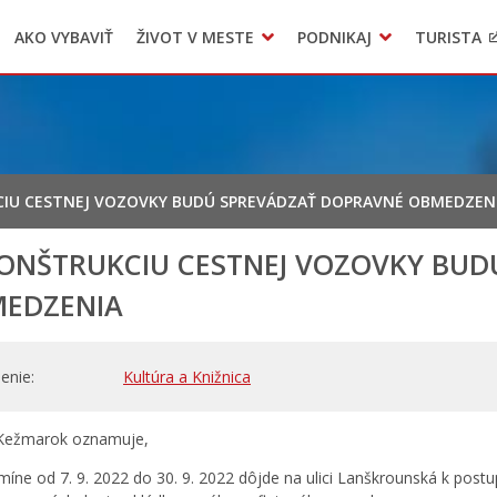
AKO VYBAVIŤ
ŽIVOT V MESTE
PODNIKAJ
TURISTA
Geo informačný systém – Kežmarok
Oznamovanie podozrení z podvodov
Triedený zber – NATUR – PACK
IU CESTNEJ VOZOVKY BUDÚ SPREVÁDZAŤ DOPRAVNÉ OBMEDZEN
ONŠTRUKCIU CESTNEJ VOZOVKY BUD
EDZENIA
enie
Kultúra a Knižnica
Kežmarok oznamuje,
rmíne od 7. 9. 2022 do 30. 9. 2022 dôjde na ulici Lanškrounská k post