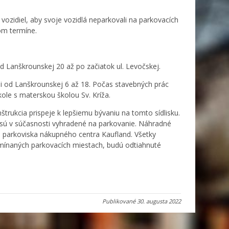
zidiel, aby svoje vozidlá neparkovali na parkovacích
om termíne.
od Lanškrounskej 20 až po začiatok ul. Levočskej.
ami od Lanškrounskej 6 až 18. Počas stavebných prác
kole s materskou školou Sv. Kríža.
trukcia prispeje k lepšiemu bývaniu na tomto sídlisku.
ie sú v súčasnosti vyhradené na parkovanie. Náhradné
h parkoviska nákupného centra Kaufland. Všetky
omínaných parkovacích miestach, budú odtiahnuté
Publikované
30. augusta 2022