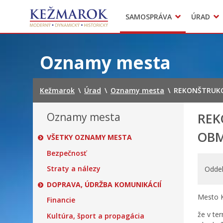
Predajné trhy
SAMOSPRÁVA
ÚRAD
Mestská polícia
Sekcie úradu
Preskočiť
na
Oznamy mesta
obsah
Kežmarok
\
Úrad
\
Oznamy mesta
\
REKONŠTRUKC
Oznamy mesta
REK
OBM
VŠETKY OZNAMY MESTA
Bezpečnosť
Straty a nálezy
Oddel
DOPRAVA, ÚDRŽBA KOMUNIKÁCIÍ
Mesto 
Financie
že v te
Kultúra, šport a propagácia