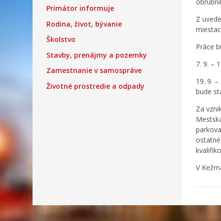
obrubní
Primátor informuje
Z uvede
Rodina, život, bývanie
miestac
Školstvo
Práce 
Stavby, prenájmy a pozemky
7. 9. –
Zamestnanie v samospráve
19. 9. 
Životné prostredie a odpady
bude st
Za vzni
Mestská
parkova
ostatné
kvalifi
V Kežma