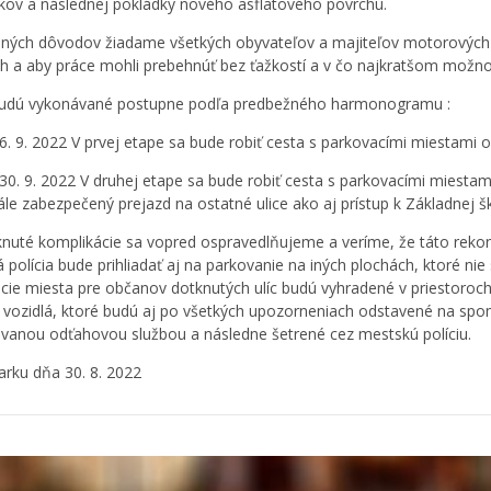
kov a následnej pokládky nového asflatového povrchu.
ných dôvodov žiadame všetkých obyvateľov a majiteľov motorových vo
h a aby práce mohli prebehnúť bez ťažkostí a v čo najkratšom možn
budú vykonávané postupne podľa predbežného harmonogramu :
 16. 9. 2022 V prvej etape sa bude robiť cesta s parkovacími miestami 
– 30. 9. 2022 V druhej etape sa bude robiť cesta s parkovacími miest
ále zabezpečený prejazd na ostatné ulice ako aj prístup k Základnej š
knuté komplikácie sa vopred ospravedlňujeme a veríme, že táto rekonš
 polícia bude prihliadať aj na parkovanie na iných plochách, ktoré n
cie miesta pre občanov dotknutých ulíc budú vyhradené v priestoroc
 vozidlá, ktoré budú aj po všetkých upozorneniach odstavené na sp
kovanou odťahovou službou a následne šetrené cez mestskú políciu.
rku dňa 30. 8. 2022