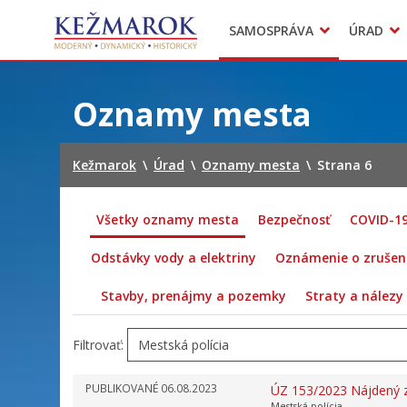
Predajné trhy
SAMOSPRÁVA
ÚRAD
Mestská polícia
Sekcie úradu
Preskočiť
na
Oznamy mesta
obsah
Kežmarok
\
Úrad
\
Oznamy mesta
\
Strana 6
Všetky oznamy mesta
Bezpečnosť
COVID-1
Odstávky vody a elektriny
Oznámenie o zrušení
Stavby, prenájmy a pozemky
Straty a nálezy
Filtrovať:
PUBLIKOVANÉ
06.08.2023
ÚZ 153/2023 Nájdený 
Mestská polícia