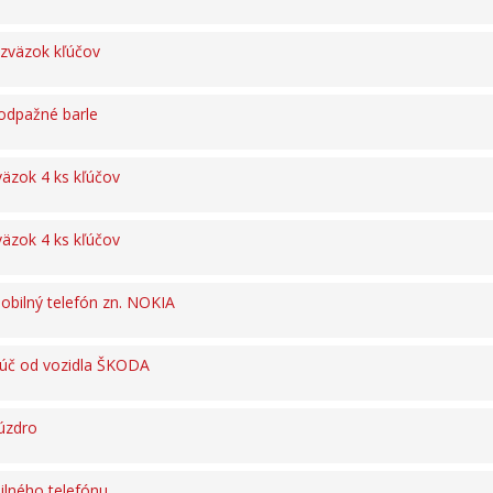
zväzok kľúčov
odpažné barle
äzok 4 ks kľúčov
äzok 4 ks kľúčov
bilný telefón zn. NOKIA
ľúč od vozidla ŠKODA
úzdro
lného telefónu