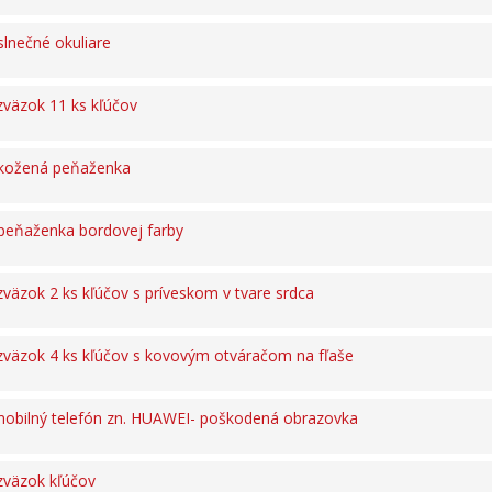
lnečné okuliare
väzok 11 ks kľúčov
kožená peňaženka
peňaženka bordovej farby
väzok 2 ks kľúčov s príveskom v tvare srdca
väzok 4 ks kľúčov s kovovým otváračom na fľaše
obilný telefón zn. HUAWEI- poškodená obrazovka
zväzok kľúčov