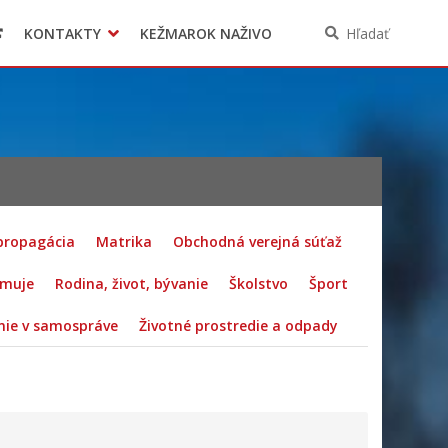
KONTAKTY
KEŽMAROK NAŽIVO
Hľadať
 propagácia
Matrika
Obchodná verejná súťaž
rmuje
Rodina, život, bývanie
Školstvo
Šport
ie v samospráve
Životné prostredie a odpady