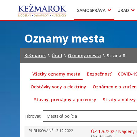
Predajné trhy
SAMOSPRÁVA
ÚRAD
Mestská polícia
Sekcie úradu
Preskočiť
na
Oznamy mesta
obsah
Kežmarok
\
Úrad
\
Oznamy mesta
\
Strana 8
Všetky oznamy mesta
Bezpečnosť
COVID-1
Odstávky vody a elektriny
Oznámenie o zrušení
Stavby, prenájmy a pozemky
Straty a nálezy
Filtrovať:
PUBLIKOVANÉ
13.12.2022
ÚZ 176/2022 Nájdený m
Mestská polícia