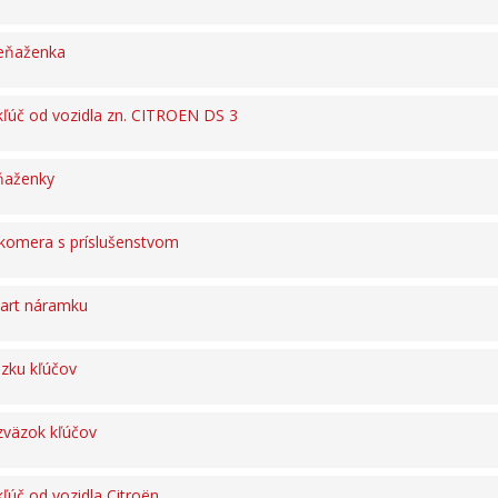
eňaženka
ľúč od vozidla zn. CITROEN DS 3
ňaženky
komera s príslušenstvom
art náramku
zku kľúčov
zväzok kľúčov
ľúč od vozidla Citroën