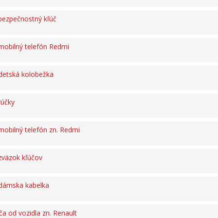
bezpečnostný kľúč
obilný telefón Redmi
detská kolobežka
rúčky
obilný telefón zn. Redmi
zväzok kľúčov
dámska kabelka
a od vozidla zn. Renault