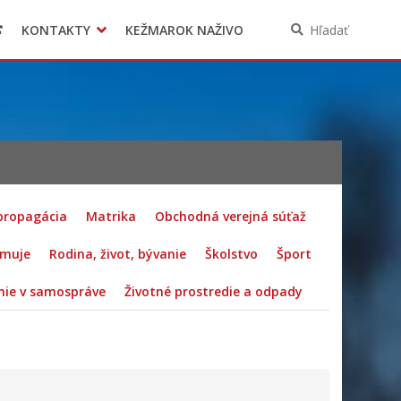
KONTAKTY
KEŽMAROK NAŽIVO
Hľadať
 propagácia
Matrika
Obchodná verejná súťaž
rmuje
Rodina, život, bývanie
Školstvo
Šport
ie v samospráve
Životné prostredie a odpady