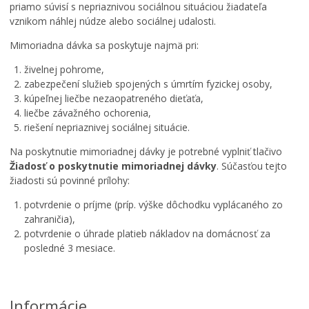
priamo súvisí s nepriaznivou sociálnou situáciou žiadateľa
vznikom náhlej núdze alebo sociálnej udalosti.
Mimoriadna dávka sa poskytuje najmä pri:
živelnej pohrome,
zabezpečení služieb spojených s úmrtím fyzickej osoby,
kúpeľnej liečbe nezaopatreného dieťaťa,
liečbe závažného ochorenia,
riešení nepriaznivej sociálnej situácie.
Na poskytnutie mimoriadnej dávky je potrebné vyplniť tlačivo
Žiadosť o poskytnutie mimoriadnej dávky
. Súčasťou tejto
žiadosti sú povinné prílohy:
potvrdenie o príjme (príp. výške dôchodku vyplácaného zo
zahraničia),
potvrdenie o úhrade platieb nákladov na domácnosť za
posledné 3 mesiace.
Informácie