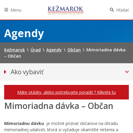
Menu
Hľadať
Preskočiť
na
Agendy
obsah
Kežmarok
\
Úrad
\
Agendy
\
Občan
\
Mimoriadna dávka
– Občan
Ako vybaviť
Občan
Podnikateľ
Máte otázky, alebo potrebujete poradiť ? Kliknite tu
Mimoriadna dávka – Občan
Mimoriadnu dávku
je možné priznať občanovi na úhradu
mimoriadnej udalosti, ktorá si vyžaduje okamžité riešenia a