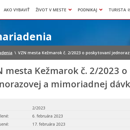
AKO VYBAVIŤ
ŽIVOT V MESTE
PODNIKAJ
TURISTA
Geo informačný systém – Kežmarok
Oznamovanie podozrení z podvodov
Triedený zber – NATUR – PACK
nariadenia
adenia
\
VZN mesta Kežmarok č. 2/2023 o poskytovaní jednoraz
 mesta Kežmarok č. 2/2023 o
norazovej a mimoriadnej dáv
2/2023
lené
6. februára 2023
sené
17. februára 2023