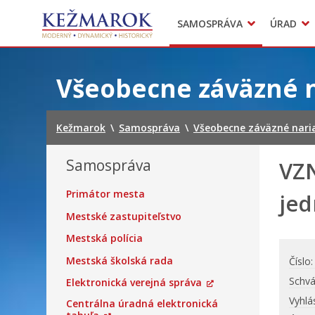
Predajné trhy
SAMOSPRÁVA
ÚRAD
Mestská polícia
Sekcie úradu
Preskočiť
na
Všeobecne záväzné 
obsah
Kežmarok
\
Samospráva
\
Všeobecne záväzné nari
Samospráva
VZN
Primátor mesta
jed
Mestské zastupiteľstvo
Mestská polícia
Mestská školská rada
Číslo
Schvá
Elektronická verejná správa
Vyhlá
Centrálna úradná elektronická