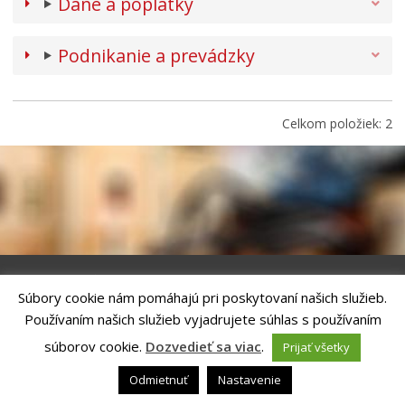
Dane a poplatky
Podnikanie a prevádzky
Celkom položiek: 2
Súbory cookie nám pomáhajú pri poskytovaní našich služieb.
Riešenie
ANTIK SMART CITY
| Technický prevádzkovateľ – MVI
Používaním našich služieb vyjadrujete súhlas s používaním
Technology, s.r.o.
Správca webového sídla: Mesto Kežmarok, Hlavné námestie, 060 01
súborov cookie.
Dozvedieť sa viac
.
Prijať všetky
Kežmarok, tel.: +421524660111
email:
podatelna@kezmarok.sk
,|
Vyhlásenie o prístupnosti
|
Odmietnuť
Nastavenie
Ochrana osobných údajov