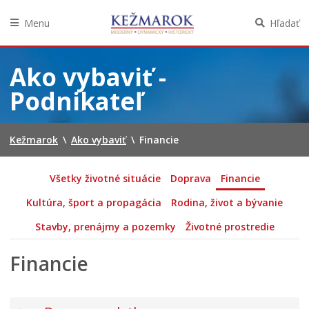
Menu
Hľadať
Preskočiť
na
Ako vybaviť -
obsah
Podnikateľ
Kežmarok
\
Ako vybaviť
\
Financie
Všetky životné situácie
Doprava
Financie
Kultúra, šport a propagácia
Rodina, život a bývanie
Stavby, prenájmy a pozemky
Životné prostredie
Financie