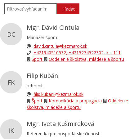
Hľadať
Mgr. Dávid Cintula
DC
Manažér športu
david.cintula@kezmarok.sk
+421940510532, +4215274522302- kl.- 111
Šport
Oddelenie školstva, mládeže a športu
Filip Kubáni
FK
referent
filip.kubani@kezmarok.sk
Šport
Komunikácia a propagácia
Oddelenie
školstva, mládeže a športu
Mgr. Iveta Kušmireková
IK
Referentka pre hospodárske činnosti