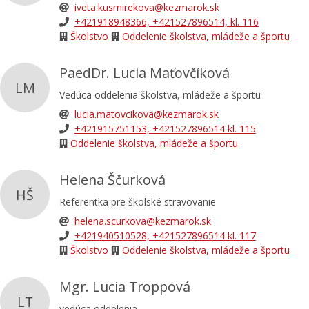
iveta.kusmirekova@kezmarok.sk
+421918948366, +421527896514, kl. 116
Školstvo
Oddelenie školstva, mládeže a športu
PaedDr. Lucia Maťovčíková
LM
Vedúca oddelenia školstva, mládeže a športu
lucia.matovcikova@kezmarok.sk
+421915751153, +421527896514 kl. 115
Oddelenie školstva, mládeže a športu
Helena Ščurková
HŠ
Referentka pre školské stravovanie
helena.scurkova@kezmarok.sk
+421940510528, +421527896514 kl. 117
Školstvo
Oddelenie školstva, mládeže a športu
Mgr. Lucia Troppová
LT
vedúca oddelenia