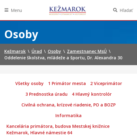
Menu
Hľadať
Preskočiť
na
Osoby
obsah
Kežmarok
\
Úrad
\
Osoby
\
Zamestnanec MsÚ
\
Oddelenie školstva, mládeže a športu, Dr. Alexandra 30
Všetky osoby
1 Primátor mesta
2 Viceprimátor
3 Prednostka úradu
4 Hlavný kontrolór
Civilná ochrana, krízové riadenie, PO a BOZP
Informatika
Kancelária primátora, budova Mestskej knižnice
Kežmarok, Hlavné námestie 64