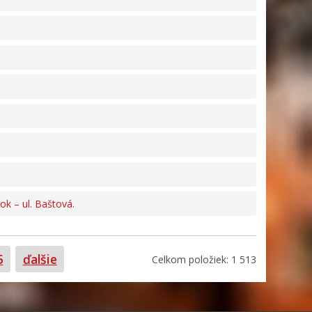
k – ul. Baštová.
trana
5
ďalšie
Celkom položiek: 1 513