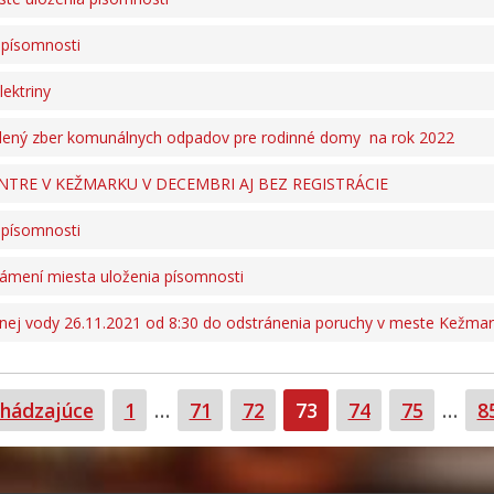
 písomnosti
lektriny
iedený zber komunálnych odpadov pre rodinné domy na rok 2022
TRE V KEŽMARKU V DECEMBRI AJ BEZ REGISTRÁCIE
 písomnosti
námení miesta uloženia písomnosti
nej vody 26.11.2021 od 8:30 do odstránenia poruchy v meste Kežmaro
Strana
Strana
Strana
Strana
Strana
Strana
S
hádzajúce
1
…
71
72
73
74
75
…
8