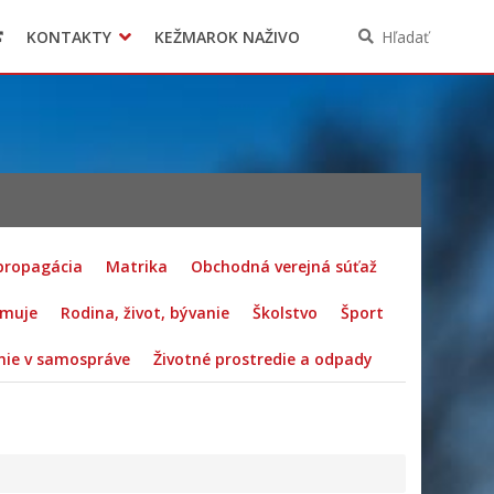
KONTAKTY
KEŽMAROK NAŽIVO
Hľadať
 propagácia
Matrika
Obchodná verejná súťaž
rmuje
Rodina, život, bývanie
Školstvo
Šport
ie v samospráve
Životné prostredie a odpady