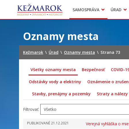
Predajné trhy
SAMOSPRÁVA
ÚRAD
Mestská polícia
Sekcie úradu
Preskočiť
na
Oznamy mesta
obsah
Kežmarok
\
Úrad
\
Oznamy mesta
\
Strana 73
Všetky oznamy mesta
Bezpečnosť
COVID-1
Odstávky vody a elektriny
Oznámenie o zrušení
Stavby, prenájmy a pozemky
Straty a nálezy
Filtrovať:
PUBLIKOVANÉ
21.12.2021
Verejná vyhláška o mie