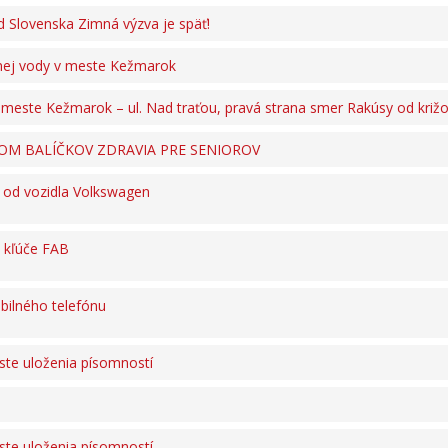
 Slovenska Zimná výzva je späť!
nej vody v meste Kežmarok
 meste Kežmarok – ul. Nad traťou, pravá strana smer Rakúsy od križ
OM BALÍČKOV ZDRAVIA PRE SENIOROV
 od vozidla Volkswagen
 kľúče FAB
ilného telefónu
ste uloženia písomností
ste uloženia písomností