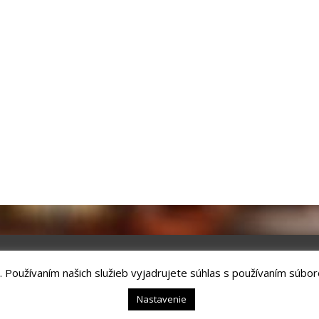
. Používaním našich služieb vyjadrujete súhlas s používaním súbor
chnology, s.r.o.
Kežmarok, tel.: +421524660111
Nastavenie
hrana osobných údajov