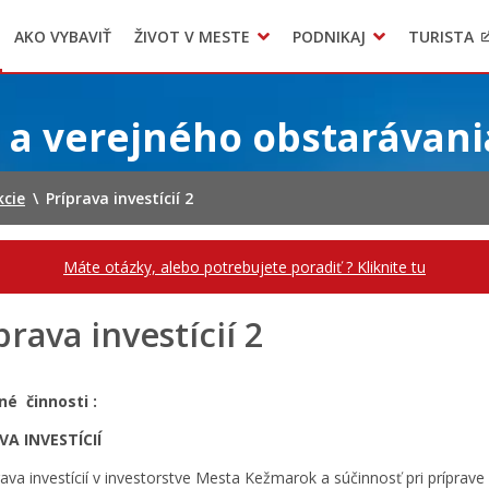
AKO VYBAVIŤ
ŽIVOT V MESTE
PODNIKAJ
TURISTA
Geo informačný systém – Kežmarok
Oznamovanie podozrení z podvodov
Triedený zber – NATUR – PACK
 a verejného obstarávani
kcie
\
Príprava investícií 2
Máte otázky, alebo potrebujete poradiť ? Kliknite tu
prava investícií 2
né činnosti :
VA INVESTÍCIÍ
rava investícií v investorstve Mesta Kežmarok a súčinnosť pri príprave