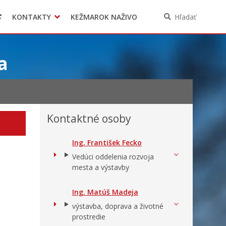
KONTAKTY
KEŽMAROK NAŽIVO
Hľadať
a
Kontaktné osoby
Ing. František Fecko
Vedúci oddelenia rozvoja
mesta a výstavby
Ing. Matúš Madeja
výstavba, doprava a životné
prostredie