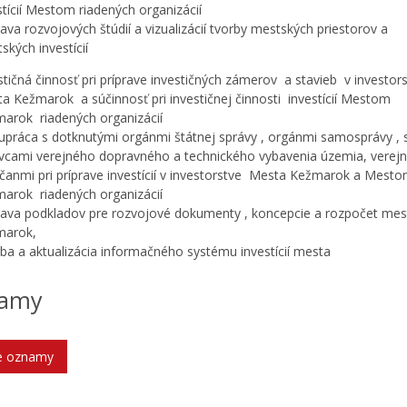
stícií Mestom riadených organizácií
rava rozvojových štúdií a vizualizácií tvorby mestských priestorov a
ských investícií
stičná činnosť pri príprave investičných zámerov a stavieb v investor
a Kežmarok a súčinnosť pri investičnej činnosti investícií Mestom
arok riadených organizácií
upráca s dotknutými orgánmi štátnej správy , orgánmi samosprávy , 
vcami verejného dopravného a technického vybavenia územia, verej
čanmi pri príprave investícií v investorstve Mesta Kežmarok a Mest
arok riadených organizácií
rava podkladov pre rozvojové dokumenty , koncepcie a rozpočet mes
marok,
ba a aktualizácia informačného systému investícií mesta
amy
ie oznamy