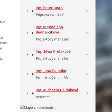
Ing. Peter Justh
Príprava investícií
stve
Ing. Magdaléna
Bednarčíková
so
Projektový manažér
nosťou
om
Ing. Silvia Krolaková
Projektový manažér
ta
Ing. Jana Pajonko
Projektový manažér
Ing. Michaela Heldáková
Referent