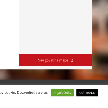
Navigovať na mape
ov cookie.
Dozvedieť sa viac
.
Prijať všetky
Odmietnuť