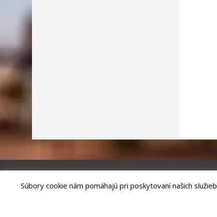
Súbory cookie nám pomáhajú pri poskytovaní našich služieb
Riešenie
ANTIK SMART CITY
| Technický prevádzkovateľ – MVI Te
Správca webového sídla: Mesto Kežmarok, Hlavné námestie, 060 01 
email:
podatelna@kezmarok.sk
,|
Vyhlásenie o prístupnosti
|
Oc