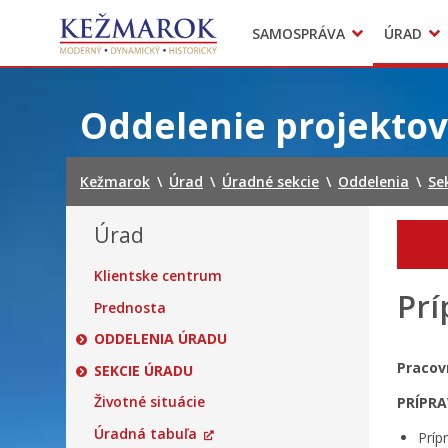
Predajné trhy
SAMOSPRÁVA
ÚRAD
Mestská polícia
Sekcie úradu
Preskočiť
na
Oddelenie projektov
obsah
Kežmarok
\
Úrad
\
Úradné sekcie
\
Oddelenia
\
Se
Úrad
Klientske centrum
Prí
Prednosta
ODDELENIA ÚRADU
Pracov
SEKCIE ÚRADU
Životné situácie
PRÍPRA
Úradná tabuľa
Príp