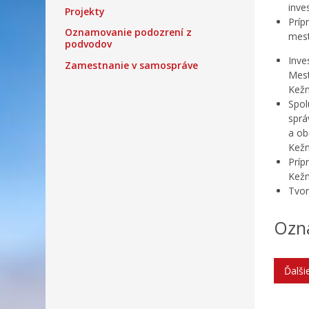
inve
Projekty
Príp
Oznamovanie podozrení z
mest
podvodov
Inve
Zamestnanie v samospráve
Mest
Kežm
Spol
sprá
a ob
Kežm
Príp
Kež
Tvor
Ozn
Ďalš