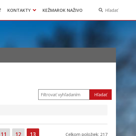
KONTAKTY
KEŽMAROK NAŽIVO
Hľadať
Hľadať
Strana
Strana
Strana
11
12
13
Celkom položiek: 217