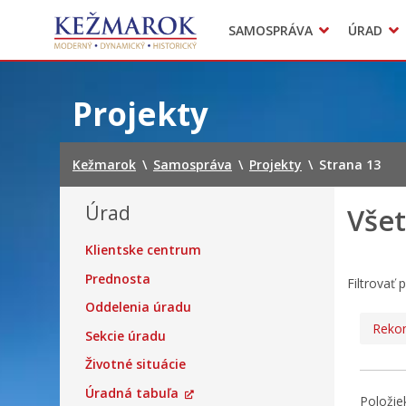
Predajné trhy
SAMOSPRÁVA
ÚRAD
Mestská polícia
Sekcie úradu
Preskočiť
na
Projekty
obsah
Kežmarok
\
Samospráva
\
Projekty
\
Strana 13
Úrad
Všet
Klientske centrum
Prednosta
Filtrovať 
Oddelenia úradu
Rekon
Sekcie úradu
Životné situácie
Úradná tabuľa
Položie