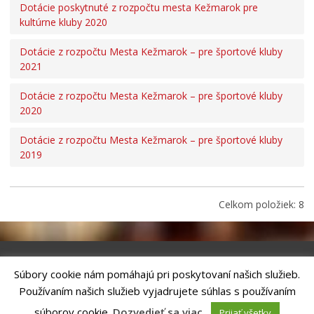
Dotácie poskytnuté z rozpočtu mesta Kežmarok pre
kultúrne kluby 2020
Dotácie z rozpočtu Mesta Kežmarok – pre športové kluby
2021
Dotácie z rozpočtu Mesta Kežmarok – pre športové kluby
2020
Dotácie z rozpočtu Mesta Kežmarok – pre športové kluby
2019
Celkom položiek: 8
Súbory cookie nám pomáhajú pri poskytovaní našich služieb.
Riešenie
ANTIK SMART CITY
| Technický prevádzkovateľ – MVI
Používaním našich služieb vyjadrujete súhlas s používaním
Technology, s.r.o.
Správca webového sídla: Mesto Kežmarok, Hlavné námestie, 060 01
súborov cookie.
Dozvedieť sa viac
.
Prijať všetky