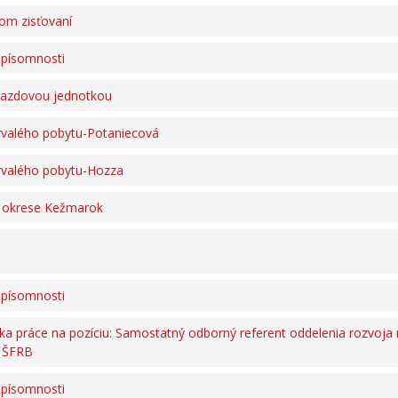
om zisťovaní
 písomnosti
jazdovou jednotkou
rvalého pobytu-Potaniecová
rvalého pobytu-Hozza
v okrese Kežmarok
 písomnosti
 práce na pozíciu: Samostatný odborný referent oddelenia rozvoja
a ŠFRB
 písomnosti