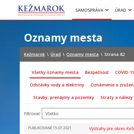
Predajné trhy
SAMOSPRÁVA
ÚRAD
Mestská polícia
Sekcie úradu
Preskočiť
na
Oznamy mesta
obsah
Kežmarok
\
Úrad
\
Oznamy mesta
\
Strana 82
Všetky oznamy mesta
Bezpečnosť
COVID-1
Odstávky vody a elektriny
Oznámenie o zrušení
Stavby, prenájmy a pozemky
Straty a nálezy
Filtrovať:
PUBLIKOVANÉ
15.07.2021
Výstrahy pre okres Ke