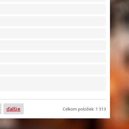
rana
ďalšie
Celkom položiek: 1 513