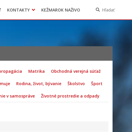
KONTAKTY
KEŽMAROK NAŽIVO
Hľadať
 propagácia
Matrika
Obchodná verejná súťaž
rmuje
Rodina, život, bývanie
Školstvo
Šport
ie v samospráve
Životné prostredie a odpady