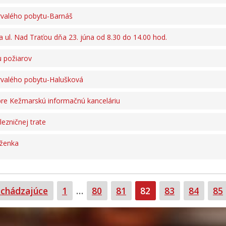
rvalého pobytu-Barnáš
a ul. Nad Traťou dňa 23. júna od 8.30 do 14.00 hod.
 požiarov
rvalého pobytu-Halušková
 pre Kežmarskú informačnú kanceláriu
ezničnej trate
ženka
Strana
Strana
Strana
Strana
Strana
Strana
St
chádzajúce
1
…
80
81
82
83
84
85