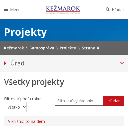
Menu
Hľadať
Preskočiť
na
Projekty
obsah
Kežmarok
\
Samospráva
\
Projekty
\
Strana 4
Úrad
Klientske centrum
Všetky projekty
Prednosta
Oddelenia úradu
Sekcie úradu
Filtrovať podľa roku:
Hľadať
Životné situácie
Úradná tabuľa
V knižnici to nájdem
PROJEKTY