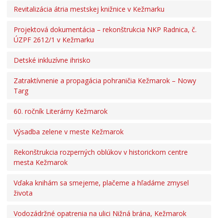
Revitalizácia átria mestskej knižnice v Kežmarku
Projekty mesta
Interreg V-A Poľsko – Slovensko 2014-2020
Projektová dokumentácia – rekonštrukcia NKP Radnica, č.
Integrovaný regionálny operačný program 2014 – 2020
ÚZPF 2612/1 v Kežmarku
Operačný program kvalita životného prostredia
Detské inkluzívne ihrisko
Operačný program ľudské zdroje
Prešovský samosprávny kraj – dotácie
Zatraktívnenie a propagácia pohraničia Kežmarok – Nowy
Targ
Operačný program integrovaná infraštruktúra 2014-
2020
60. ročník Literárny Kežmarok
Program Interreg Poľsko – Slovensko 2021 – 2027
Program Slovensko 2021 – 2027
Výsadba zelene v meste Kežmarok
Plán obnovy
Rekonštrukcia rozperných oblúkov v historickom centre
Program rozvoja vidieka SR 2014-2022
mesta Kežmarok
Fond na podporu umenia
Oznamovanie podozrení z podvodov
Vďaka knihám sa smejeme, plačeme a hľadáme zmysel
života
Zamestnanie v samospráve
Vodozádržné opatrenia na ulici Nižná brána, Kežmarok