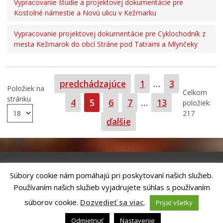
Vypracovanie štúdie a projektovej dokumentácie pre
Kostolné námestie a Novú ulicu v Kežmarku
Vypracovanie projektovej dokumentácie pre Cyklochodník z
mesta Kežmarok do obcí Stráne pod Tatrami a Mlynčeky
Strana
Strana
predchádzajúce
1
…
3
Položiek na
Celkom
stránku
Strana
Strana
Strana
Strana
Strana
4
5
6
7
…
13
položiek:
217
ďalšie
Súbory cookie nám pomáhajú pri poskytovaní našich služieb.
Riešenie
ANTIK SMART CITY
| Technický prevádzkovateľ – MVI
Používaním našich služieb vyjadrujete súhlas s používaním
Technology, s.r.o.
Správca webového sídla: Mesto Kežmarok, Hlavné námestie, 060 01
súborov cookie.
Dozvedieť sa viac
.
Prijať všetky
Kežmarok, tel.: +421524660111
email:
podatelna@kezmarok.sk
,|
Vyhlásenie o prístupnosti
|
Odmietnuť
Nastavenie