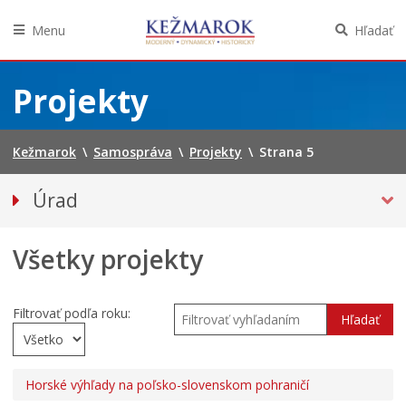
Menu
Hľadať
Preskočiť
na
Projekty
obsah
Kežmarok
\
Samospráva
\
Projekty
\
Strana 5
Úrad
Klientske centrum
Všetky projekty
Prednosta
Oddelenia úradu
Sekcie úradu
Filtrovať podľa roku:
Hľadať
Životné situácie
Úradná tabuľa
Horské výhľady na poľsko-slovenskom pohraničí
PROJEKTY