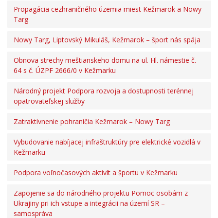
Propagácia cezhraničného územia miest Kežmarok a Nowy
Projekty mesta
Targ
Interreg V-A Poľsko – Slovensko 2014-2020
Integrovaný regionálny operačný program 2014 – 2020
Nowy Targ, Liptovský Mikuláš, Kežmarok – šport nás spája
Operačný program kvalita životného prostredia
Obnova strechy meštianskeho domu na ul. Hl. námestie č.
Operačný program ľudské zdroje
64 s č. ÚZPF 2666/0 v Kežmarku
Prešovský samosprávny kraj – dotácie
Národný projekt Podpora rozvoja a dostupnosti terénnej
Operačný program integrovaná infraštruktúra 2014-
2020
opatrovateľskej služby
Program Interreg Poľsko – Slovensko 2021 – 2027
Zatraktívnenie pohraničia Kežmarok – Nowy Targ
Program Slovensko 2021 – 2027
Plán obnovy
Vybudovanie nabíjacej infraštruktúry pre elektrické vozidlá v
Kežmarku
Program rozvoja vidieka SR 2014-2022
Fond na podporu umenia
Podpora voľnočasových aktivít a športu v Kežmarku
Oznamovanie podozrení z podvodov
Zapojenie sa do národného projektu Pomoc osobám z
Zamestnanie v samospráve
Ukrajiny pri ich vstupe a integrácii na území SR –
samospráva