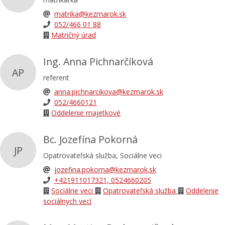
matrika@kezmarok.sk
052/466 01 88
Matričný úrad
Ing. Anna Pichnarčíková
AP
referent
anna.pichnarcikova@kezmarok.sk
052/4660121
Oddelenie majetkové
Bc. Jozefína Pokorná
JP
Opatrovateľská služba, Sociálne veci
jozefina.pokorna@kezmarok.sk
+421911017321, 0524660205
Sociálne veci
Opatrovateľská služba
Oddelenie
sociálnych vecí