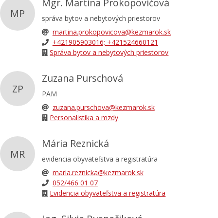
Mgr. Martina Prokopovičová
MP
správa bytov a nebytových priestorov
martina.prokopovicova@kezmarok.sk
+421905903016; +421524660121
Správa bytov a nebytových priestorov
Zuzana Purschová
ZP
PAM
zuzana.purschova@kezmarok.sk
Personalistika a mzdy
Mária Reznická
MR
evidencia obyvateľstva a registratúra
maria.reznicka@kezmarok.sk
052/466 01 07
Evidencia obyvateľstva a registratúra