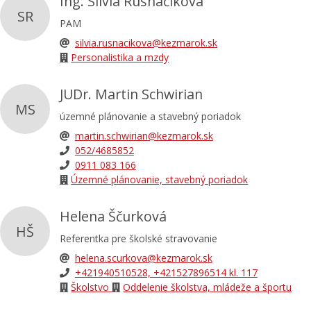
Ing. Silvia Rusnačiková
SR
PAM
silvia.rusnacikova@kezmarok.sk
Personalistika a mzdy
JUDr. Martin Schwirian
MS
územné plánovanie a stavebný poriadok
martin.schwirian@kezmarok.sk
052/4685852
0911 083 166
Územné plánovanie, stavebný poriadok
Helena Ščurková
HŠ
Referentka pre školské stravovanie
helena.scurkova@kezmarok.sk
+421940510528, +421527896514 kl. 117
Školstvo
Oddelenie školstva, mládeže a športu