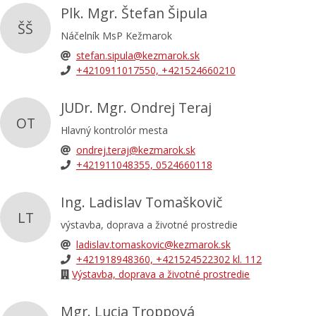
Plk. Mgr. Štefan Šipula
ŠŠ
Náčelník MsP Kežmarok
stefan.sipula@kezmarok.sk
+4210911017550, +421524660210
JUDr. Mgr. Ondrej Teraj
OT
Hlavný kontrolór mesta
ondrej.teraj@kezmarok.sk
+421911048355, 0524660118
Ing. Ladislav Tomaškovič
LT
výstavba, doprava a životné prostredie
ladislav.tomaskovic@kezmarok.sk
+421918948360, +421524522302 kl. 112
Výstavba, doprava a životné prostredie
Mgr. Lucia Troppová