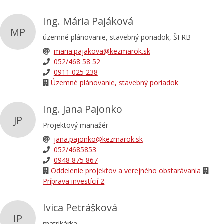
Ing. Mária Pajáková
MP
územné plánovanie, stavebný poriadok, ŠFRB
maria.pajakova@kezmarok.sk
052/468 58 52
0911 025 238
Územné plánovanie, stavebný poriadok
Ing. Jana Pajonko
JP
Projektový manažér
jana.pajonko@kezmarok.sk
052/4685853
0948 875 867
Oddelenie projektov a verejného obstarávania
Príprava investícií 2
Ivica Petrášková
IP
matrikárka