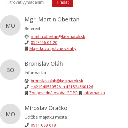
Hľadať
Mgr. Martin Obertan
MO
Referent
martin.obertan@kezmarok.sk
052/466 01 20
Majetkovo-právne vzťahy
Bronislav Oláh
BO
Informatika
bronislav.olah@kezmarok.sk
+421940510526, +421524660126
Zodpovedná osoba GDPR
Informatika
Miroslav Oračko
MO
Údržba majetku mesta
0911 059 618