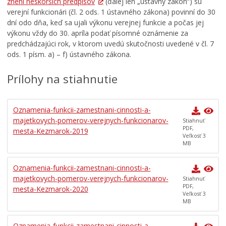
znení neskorších predpisov
(ďalej len „ústavný zákon“) sú
Komisie
verejní funkcionári (čl. 2 ods. 1 ústavného zákona) povinní do 30
dní odo dňa, keď sa ujali výkonu verejnej funkcie a počas jej
Mestská polícia
výkonu vždy do 30. apríla podať písomné oznámenie za
predchádzajúci rok, v ktorom uvedú skutočnosti uvedené v čl. 7
Mestská školská rada
ods. 1 písm. a) – f) ústavného zákona.
Elektronická verejná správa
Centrálna úradná elektronická tabuľa
Prílohy na stiahnutie
Všeobecne záväzné nariadenia
Územné plánovanie
Oznamenia-funkcii-zamestnani-cinnosti-a-
majetkovych-pomerov-verejnych-funkcionarov-
Stiahnuť
Organizácie
PDF,
mesta-Kezmarok-2019
Veľkosť 3
Oznamy mesta
MB
Transparentné mesto
Oznamenia-funkcii-zamestnani-cinnosti-a-
Geo informačný systém – Kežmarok
majetkovych-pomerov-verejnych-funkcionarov-
Stiahnuť
Tlačové správy
PDF,
mesta-Kezmarok-2020
Veľkosť 3
MB
Rozvoj mesta
Ocenenie mesta
Oznamenia-funkcii-zamestnani-cinnosti-a-