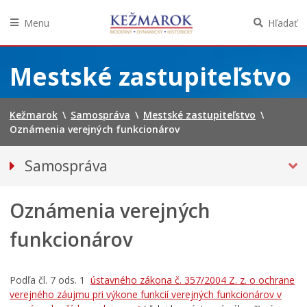
Menu
Hľadať
Preskočiť
na
Mestské zastupiteľstvo
obsah
Kežmarok
\
Samospráva
\
Mestské zastupiteľstvo
\
Oznámenia verejných funkcionárov
Samospráva
Primátor mesta
Oznámenia verejných
MESTSKÉ ZASTUPITEĽSTVO
Hlavný kontrolór mesta
funkcionárov
Poslanci
Oznámenia verejných funkcionárov
Podľa čl. 7 ods. 1
ústavného zákona č. 357/2004 Z. z. o ochrane
Zasadnutia
verejného záujmu pri výkone funkcií verejných funkcionárov v
Rokovací poriadok