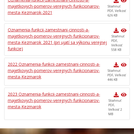
Investície a rekonštrukcie
majetkovych-pomerov-verejnych-funkcionarov-
Stiahnuť
PDF, Veľkosť
mesta-Kezmarok-2021
Voľby do orgánov samosprávy obcí a samosprávnych
626 KB
krajov 2026
Oznamenia-funkcii-zamestnani-cinnosti-a-
majetkovych-pomerov-verejnych-funkcionarov-
Stiahnuť
PDF,
mesta-Kezmarok_2021 (pri ujatí sa výkonu verejnej
Veľkosť
funkcie)
558 KB
2022 Oznamenia-funkcii-zamestnani-cinnosti-a-
majetkovych-pomerov-verejnych-funkcionarov-
Stiahnuť
PDF, Veľkosť
mesta-Kezmarok
446 KB
2023 Oznamenia-funkcii-zamestnani-cinnosti-a-
majetkovych-pomerov-verejnych-funkcionarov-
Stiahnuť
PDF,
mesta-Kezmarok
Veľkosť 2
MB