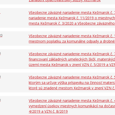
1
Všeobecne záväzné nariadenie mesta Kežmarok č. 
nariadenie mesta Kežmarok č. 11/2019 o miestnych
mesta Kežmarok č. 3/2020 a Všeobecne záväzného 
20
Všeobecne záväzné nariadenie mesta Kežmarok č. 
miestnom poplatku za komunálne odpady a drobné
0
Všeobecne záväzné nariadenie mesta Kežmarok č. 
financovaní základných umeleckých škôl, materských 
území mesta Kežmarok v znení VZN č. 5/2019 a VZ
0
Všeobecne záväzné nariadenie mesta Kežmarok č. 5
ktorým sa určuje výška príspevku na činnosť matersk
ktoré sú zriadené mestom Kežmarok v znení VZN č
0
Všeobecne záväzné nariadenie mesta Kežmarok č. 4
vymedzení úsekov miestnych komunikácií na dočasn
4/2019 a VZN č. 8/2019