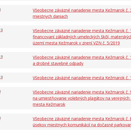
0
Všeobecne záväzné nariadenie mesta Kežmarok č. 3
miestnych daniach
19
Všeobecne záväzné nariadenie mesta Kežmarok č. 
financovaní základných umeleckých škôl, materských
území mesta Kežmarok v znení VZN č. 5/2019
19
Všeobecne záväzné nariadenie mesta Kežmarok č.
a drobné stavebné odpady
19
Všeobecne záväzné nariadenie mesta Kežmarok č. 
9
Všeobecne záväzné nariadenie mesta Kežmarok č. 
na umiestňovanie volebných plagátov na verejných
mesta Kežmarok
9
Všeobecne záväzné nariadenie mesta Kežmarok č. 
úsekov miestnych komunikácií na dočasné parkovani