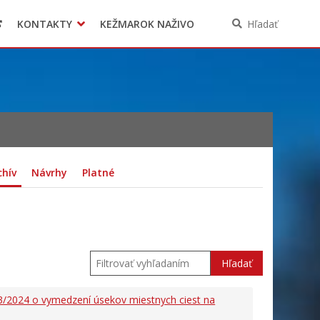
KONTAKTY
KEŽMAROK NAŽIVO
Hľadať
chív
Návrhy
Platné
Hľadať
3/2024 o vymedzení úsekov miestnych ciest na