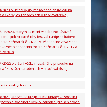
8/2023 o určení výšky mesačného príspevku na
 a školských zariadeniach v zriaďovateľskej
. 4/2023, ktorým sa mení Všeobecne záväzné
ok – príležitostné trhy festival Európske ľudové
mesta Kežmarok č. 21/2015, Všeobecne záväzného
záväzného nariadenia mesta Kežmarok č. 4/2017 a
č. 5/2018
 /2022 o určení výšky mesačného príspevku na
 a školských zariadeniach v zriaďovateľskej
ní sociálnych služieb
/2021, ktorým sa určuje suma úhrady za sociálnu
ytovanie sociálnej služby v Zariadení pre seniorov a