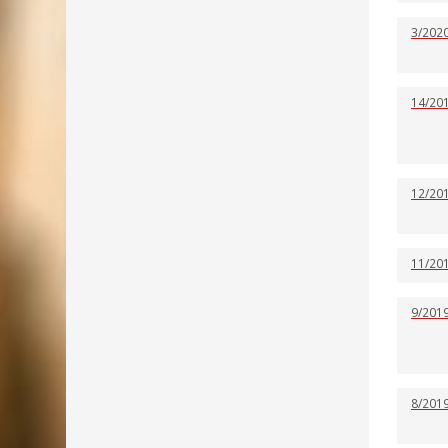
3/202
14/20
12/20
11/20
9/201
8/201