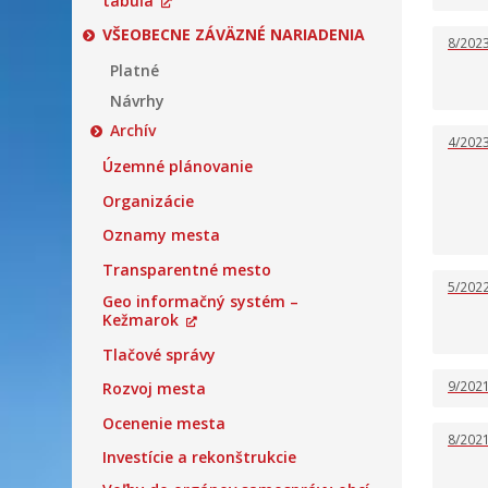
tabuľa
VŠEOBECNE ZÁVÄZNÉ NARIADENIA
8/202
Platné
Návrhy
Archív
4/202
Územné plánovanie
Organizácie
Oznamy mesta
Transparentné mesto
5/202
Geo informačný systém –
Kežmarok
Tlačové správy
9/202
Rozvoj mesta
Ocenenie mesta
8/202
Investície a rekonštrukcie