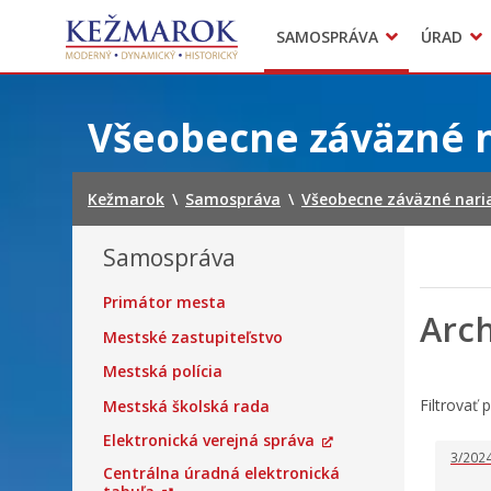
Predajné trhy
SAMOSPRÁVA
ÚRAD
Mestská polícia
Sekcie úradu
Preskočiť
na
Všeobecne záväzné 
obsah
Kežmarok
\
Samospráva
\
Všeobecne záväzné nari
Samospráva
Primátor mesta
Arch
Mestské zastupiteľstvo
Mestská polícia
Filtrovať 
Mestská školská rada
Elektronická verejná správa
3/202
Centrálna úradná elektronická