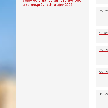
Voľby do orgánov samosprávy obcí
a samosprávnych krajov 2026
7/202
13/20
7/202
5/202
4/202