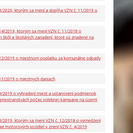
/2020, ktorým sa mení a dopĺňa VZN č. 11/2019 o
14/2019, ktorým sa mení VZN č. 11/2018 o
 škôl a školských zariadení, ktoré sú zriadené na
 12/2019 o miestnom poplatku za komunálne odpady
11/2019 o miestnych daniach
9/2019 o vyhradení miest a ustanovení podmienok
 priestranstvách počas volebnej kampane na území
8/2019, ktorým sa mení VZN č. 12/2018 o vymedzení
e motorových vozidiel v znení VZN č. 4/2019