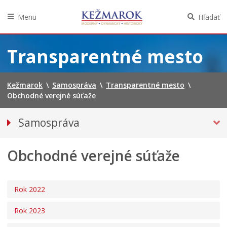
Menu
Hľadať
Preskočiť
na
Transparentné mesto
obsah
Kežmarok
\
Samospráva
\
Transparentné mesto
\
Obchodné verejné súťaže
Samospráva
Primátor mesta
Obchodné verejné súťaže
Mestské zastupiteľstvo
Mestská polícia
Mestská školská rada
Rok 2022
Elektronická verejná správa
Rok 2023
Centrálna úradná elektronická tabuľa