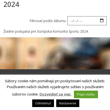
2024
Iné podujatia
Ročný prehľad
Filtrovať podľa dátumu:
Žiadne podujatia pre Európska komunita športu 2024.
Súbory cookie nám pomáhajú pri poskytovaní našich služieb.
Riešenie
ANTIK SMART CITY
| Technický prevádzkovateľ – MVI
Používaním našich služieb vyjadrujete súhlas s používaním
Technology, s.r.o.
Správca webového sídla: Mesto Kežmarok, Hlavné námestie, 060 01
súborov cookie.
Dozvedieť sa viac
.
Prijať všetky
Kežmarok, tel.: +421524660111
email:
podatelna@kezmarok.sk
,|
Vyhlásenie o prístupnosti
|
Odmietnuť
Nastavenie
Ochrana osobných údajov