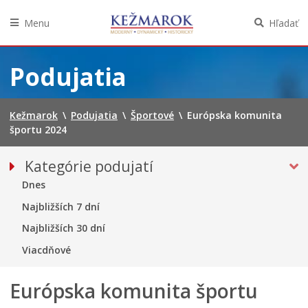
Menu
Hľadať
Preskočiť
na
Podujatia
obsah
Kežmarok
\
Podujatia
\
Športové
\
Európska komunita
športu 2024
Kategórie podujatí
VŠETKY PODUJATIA
Dnes
Hudba, tanec, divadlo
Najbližších 7 dní
Múzeá, galérie, knižnice
Najbližších 30 dní
ŠPORTOVÉ
Viacdňové
Európska komunita športu 2024
Európska komunita športu
Výstavy