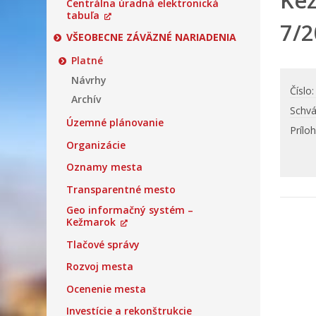
Kež
Centrálna úradná elektronická
tabuľa
7/2
VŠEOBECNE ZÁVÄZNÉ NARIADENIA
Platné
Návrhy
Číslo
Archív
Schvá
Územné plánovanie
Prílo
Organizácie
Oznamy mesta
Transparentné mesto
Geo informačný systém –
Kežmarok
Tlačové správy
Rozvoj mesta
Ocenenie mesta
Investície a rekonštrukcie