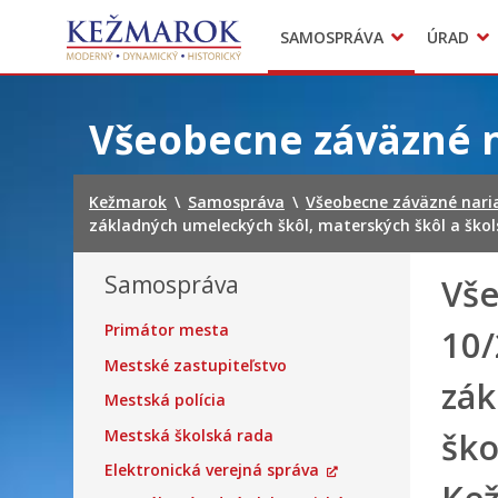
Predajné trhy
SAMOSPRÁVA
ÚRAD
Mestská polícia
Sekcie úradu
Preskočiť
na
Všeobecne záväzné 
obsah
Kežmarok
\
Samospráva
\
Všeobecne záväzné nari
základných umeleckých škôl, materských škôl a škols
Samospráva
Vše
Primátor mesta
10/
Mestské zastupiteľstvo
zák
Mestská polícia
ško
Mestská školská rada
Elektronická verejná správa