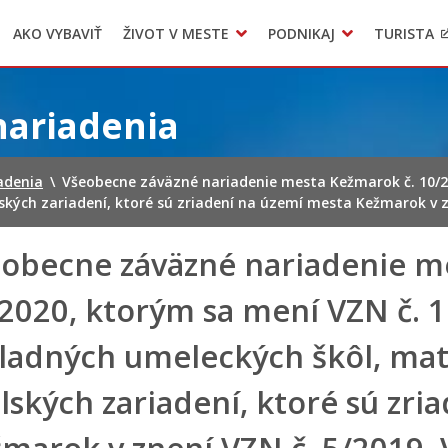
AKO VYBAVIŤ
ŽIVOT V MESTE
PODNIKAJ
TURISTA
Geo informačný systém – Kežmarok
Oznamovanie podozrení z podvodov
Triedený zber – NATUR – PACK
nariadenia
adenia
\
Všeobecne záväzné nariadenie mesta Kežmarok č. 10/20
kých zariadení, ktoré sú zriadení na území mesta Kežmarok v zn
obecne záväzné nariadenie m
2020, ktorým sa mení VZN č. 1
ladných umeleckých škôl, mat
lských zariadení, ktoré sú zr