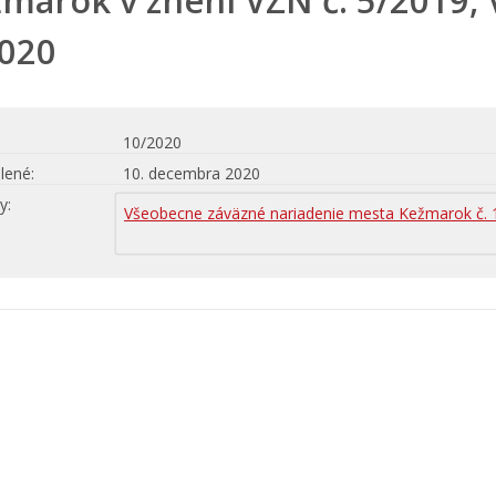
marok v znení VZN č. 5/2019, 
020
10/2020
lené
10. decembra 2020
hy
Všeobecne záväzné nariadenie mesta Kežmarok č. 