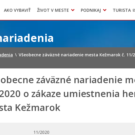
AKO VYBAVIŤ
ŽIVOT V MESTE
PODNIKAJ
TURISTA
Geo informačný systém – Kežmarok
Oznamovanie podozrení z podvodov
Triedený zber – NATUR – PACK
nariadenia
adenia
\
Všeobecne záväzné nariadenie mesta Kežmarok č. 11/2
obecne záväzné nariadenie m
2020 o zákaze umiestnenia her
sta Kežmarok
11/2020