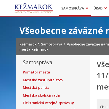
Predajné trhy
SAMOSPRÁVA
ÚRAD
Mestská polícia
Sekcie úradu
Preskočiť
na
Všeobecne záväzné 
obsah
Kežmarok
\
Samospráva
\
Všeobecne záväzné nari
mesta Kežmarok
Samospráva
Vše
Primátor mesta
11/
Mestské zastupiteľstvo
me
Mestská polícia
Mestská školská rada
Elektronická verejná správa
Číslo