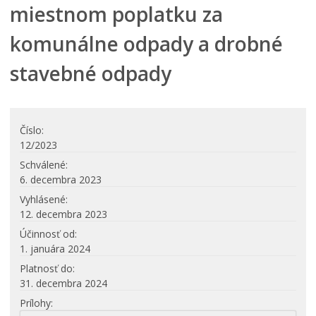
miestnom poplatku za
Elektronická verejná správa
komunálne odpady a drobné
Centrálna úradná elektronická tabuľa
VŠEOBECNE ZÁVÄZNÉ NARIADENIA
stavebné odpady
Platné
Návrhy
Archív
Číslo
12/2023
Územné plánovanie
Schválené
Organizácie
6. decembra 2023
Oznamy mesta
Vyhlásené
Transparentné mesto
12. decembra 2023
Účinnosť od
Geo informačný systém – Kežmarok
1. januára 2024
Tlačové správy
Platnosť do
Rozvoj mesta
31. decembra 2024
Ocenenie mesta
Prílohy