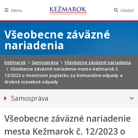
Menu
Hľadať
Preskočiť
na
Všeobecne záväzné
obsah
nariadenia
Kežmarok
\
Samospráva
\
Všeobecne záväzné nariadenia
\
Všeobecne záväzné nariadenie mesta Kežmarok č.
12/2023 o miestnom poplatku za komunálne odpady a
drobné stavebné odpady
Samospráva
Primátor mesta
Všeobecne záväzné nariadenie
Mestské zastupiteľstvo
Mestská polícia
mesta Kežmarok č. 12/2023 o
Mestská školská rada