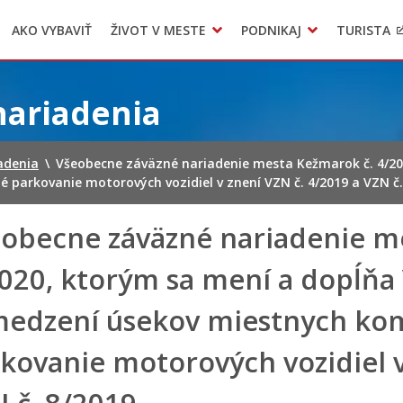
AKO VYBAVIŤ
ŽIVOT V MESTE
PODNIKAJ
TURISTA
Geo informačný systém – Kežmarok
Oznamovanie podozrení z podvodov
Triedený zber – NATUR – PACK
nariadenia
adenia
\
Všeobecne záväzné nariadenie mesta Kežmarok č. 4/202
parkovanie motorových vozidiel v znení VZN č. 4/2019 a VZN č.
obecne záväzné nariadenie m
020, ktorým sa mení a dopĺňa 
edzení úsekov miestnych kom
kovanie motorových vozidiel v