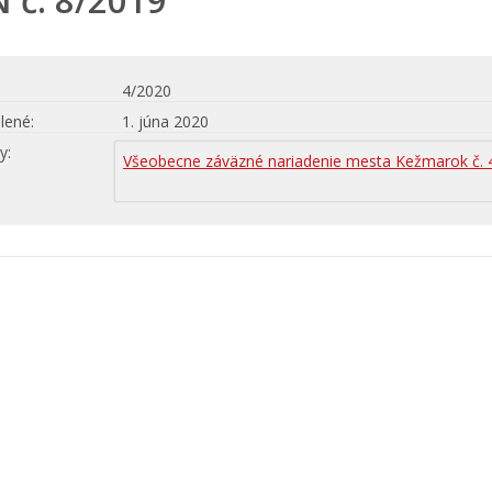
 č. 8/2019
4/2020
lené
1. júna 2020
hy
Všeobecne záväzné nariadenie mesta Kežmarok č. 