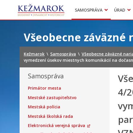
Predajné trhy
SAMOSPRÁVA
ÚRAD
Mestská polícia
Sekcie úradu
Preskočiť
na
Všeobecne záväzné 
obsah
Kežmarok
\
Samospráva
\
Všeobecne záväzné nari
vymedzení úsekov miestnych komunikácií na dočasné 
Samospráva
Vše
Primátor mesta
4/2
Mestské zastupiteľstvo
vym
Mestská polícia
par
Mestská školská rada
Elektronická verejná správa