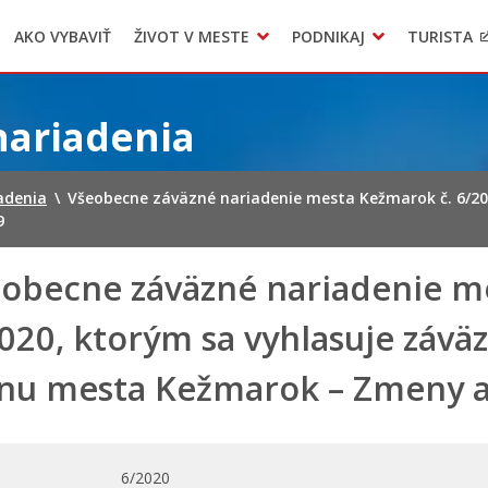
AKO VYBAVIŤ
ŽIVOT V MESTE
PODNIKAJ
TURISTA
Geo informačný systém – Kežmarok
Oznamovanie podozrení z podvodov
Triedený zber – NATUR – PACK
nariadenia
adenia
\
Všeobecne záväzné nariadenie mesta Kežmarok č. 6/20
9
obecne záväzné nariadenie m
020, ktorým sa vyhlasuje záv
nu mesta Kežmarok – Zmeny a
6/2020