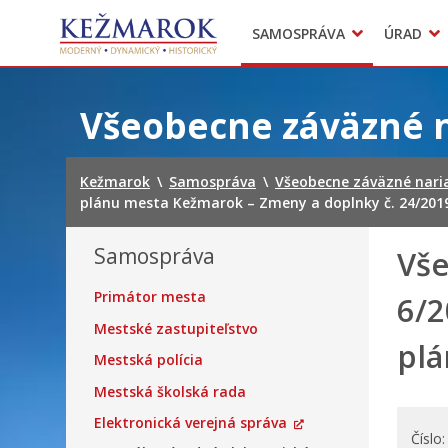
Predajné trhy
SAMOSPRÁVA
ÚRAD
Mestská polícia
Sekcie úradu
Preskočiť
na
Všeobecne záväzné 
obsah
Kežmarok
\
Samospráva
\
Všeobecne záväzné nari
plánu mesta Kežmarok – Zmeny a doplnky č. 24/201
Samospráva
Vše
Primátor mesta
6/2
Mestské zastupiteľstvo
plá
Mestská polícia
Mestská školská rada
Elektronická verejná správa
Číslo