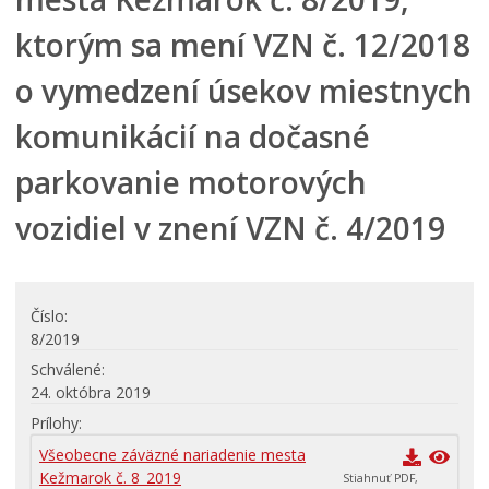
Mestská školská rada
ktorým sa mení VZN č. 12/2018
Elektronická verejná správa
o vymedzení úsekov miestnych
Centrálna úradná elektronická tabuľa
VŠEOBECNE ZÁVÄZNÉ NARIADENIA
komunikácií na dočasné
Platné
parkovanie motorových
Návrhy
Archív
vozidiel v znení VZN č. 4/2019
Územné plánovanie
Organizácie
Číslo
Oznamy mesta
8/2019
Transparentné mesto
Schválené
Geo informačný systém – Kežmarok
24. októbra 2019
Tlačové správy
Prílohy
Všeobecne záväzné nariadenie mesta
Rozvoj mesta
Kežmarok č. 8_2019
Stiahnuť PDF,