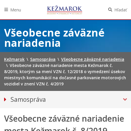
Menu
Hľadať
Preskočiť
na
Všeobecne záväzné
obsah
nariadenia
Kežmarok
\
Samospráva
\
Všeobecne záväzné nariadenia
\
Všeobecne záväzné nariadenie mesta Kežmarok č.
8/2019, ktorým sa mení VZN č. 12/2018 o vymedzení úsekov
miestnych komunikácií na dočasné parkovanie motorových
vozidiel v znení VZN č. 4/2019
Samospráva
Primátor mesta
Všeobecne záväzné nariadenie
Mestské zastupiteľstvo
Mestská polícia
mesta Kežmarok č. 8/2019,