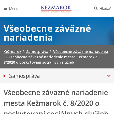
Menu
Hľadať
Preskočiť
na
Všeobecne záväzné
obsah
nariadenia
Kežmarok
\
Samospráva
\
Všeobecne záväzné nariadenia
\
Všeobecne záväzné nariadenie mesta Kežmarok č.
8/2020 o poskytovaní sociálnych služieb
Samospráva
Primátor mesta
Všeobecne záväzné nariadenie
Mestské zastupiteľstvo
Mestská polícia
mesta Kežmarok č. 8/2020 o
Mestská školská rada
poskytovaní sociálnych služieb