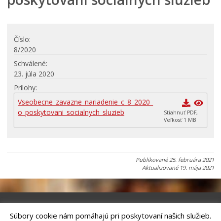
Elektronická verejná správa
Centrálna úradná elektronická tabuľa
VŠEOBECNE ZÁVÄZNÉ NARIADENIA
Číslo
Platné
8/2020
Návrhy
Schválené
23. júla 2020
Archív
Prílohy
Územné plánovanie
Vseobecne_zavazne_nariadenie_c_8_2020_
Organizácie
o_poskytovani_socialnych_sluzieb
Stiahnuť PDF,
Veľkosť 1 MB
Oznamy mesta
Transparentné mesto
Geo informačný systém – Kežmarok
Publikované
25. februára 2021
Aktualizované
19. mája 2021
Tlačové správy
Rozvoj mesta
Ocenenie mesta
Súbory cookie nám pomáhajú pri poskytovaní našich služieb.
Investície a rekonštrukcie