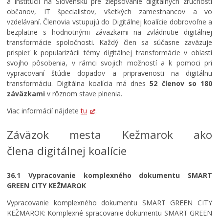
a inštitúcií na Slovensku pre zlepšovanie digitálnych zručností
Všeobecne záväzné nariadenia
občanov, IT špecialistov, všetkých zamestnancov a vo
Územné plánovanie
vzdelávaní. Členovia vstupujú do Digitálnej koalície dobrovoľne a
bezplatne s hodnotnými záväzkami na zvládnutie digitálnej
Organizácie
transformácie spoločnosti. Každý člen sa súčasne zaväzuje
Oznamy mesta
prispieť k popularizácii témy digitálnej transformácie v oblasti
svojho pôsobenia, v rámci svojich možností a k pomoci pri
Transparentné mesto
vypracovaní štúdie dopadov a pripravenosti na digitálnu
Geo informačný systém – Kežmarok
transformáciu. Digitálna koalícia má dnes
52 členov so 180
záväzkami
v rôznom stave plnenia.
Tlačové správy
Viac informácií nájdete
tu
.
Rozvoj mesta
OCENENIE MESTA
Záväzok mesta Kežmarok ako
Investície a rekonštrukcie
člena digitálnej koalície
Voľby do orgánov samosprávy obcí a samosprávnych
krajov 2026
36.1 Vypracovanie komplexného dokumentu SMART
GREEN CITY KEŽMAROK
Vypracovanie komplexného dokumentu SMART GREEN CITY
KEŽMAROK: Komplexné spracovanie dokumentu SMART GREEN