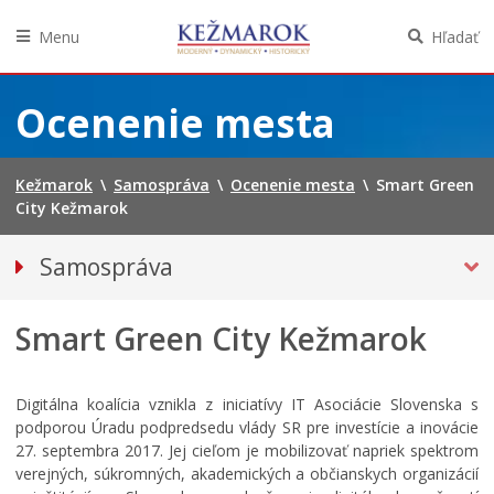
Menu
Hľadať
Preskočiť
na
Ocenenie mesta
obsah
Kežmarok
\
Samospráva
\
Ocenenie mesta
\
Smart Green
City Kežmarok
Samospráva
Primátor mesta
Smart Green City Kežmarok
Mestské zastupiteľstvo
Mestská polícia
Mestská školská rada
Digitálna koalícia vznikla z iniciatívy IT Asociácie Slovenska s
podporou Úradu podpredsedu vlády SR pre investície a inovácie
Elektronická verejná správa
27. septembra 2017. Jej cieľom je mobilizovať napriek spektrom
Centrálna úradná elektronická tabuľa
verejných, súkromných, akademických a občianskych organizácií