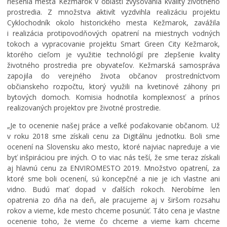
riešenia mesta Kežmarok v oblasti zvyšovania kvality životného
Všeobecne záväzné nariadenia
prostredia. Z množstva aktivít vyzdvihla realizáciu projektu
Územné plánovanie
Cyklochodník okolo historického mesta Kežmarok, zavážila
i realizácia protipovodňových opatrení na miestnych vodných
Organizácie
tokoch a vypracovanie projektu Smart Green City Kežmarok,
Oznamy mesta
ktorého cieľom je využitie technológií pre zlepšenie kvality
životného prostredia pre obyvateľov. Kežmarská samospráva
Transparentné mesto
zapojila do verejného života občanov prostredníctvom
Geo informačný systém – Kežmarok
občianskeho rozpočtu, ktorý využili na kvetinové záhony pri
bytových domoch. Komisia hodnotila komplexnosť a prínos
Tlačové správy
realizovaných projektov pre životné prostredie.
Rozvoj mesta
„Je to ocenenie našej práce a veľké poďakovanie občanom. Už
OCENENIE MESTA
v roku 2018 sme získali cenu za Digitálnu jednotku. Boli sme
ocenení na Slovensku ako mesto, ktoré najviac napreduje a vie
Investície a rekonštrukcie
byť inšpiráciou pre iných. O to viac nás teší, že sme teraz získali
Voľby do orgánov samosprávy obcí a samosprávnych
aj hlavnú cenu za ENVIROMESTO 2019. Množstvo opatrení, za
krajov 2026
ktoré sme boli ocenení, sú koncepčné a nie je ich vlastne ani
vidno. Budú mať dopad v ďalších rokoch. Nerobíme len
opatrenia zo dňa na deň, ale pracujeme aj v širšom rozsahu
rokov a vieme, kde mesto chceme posunúť. Táto cena je vlastne
ocenenie toho, že vieme čo chceme a vieme kam chceme