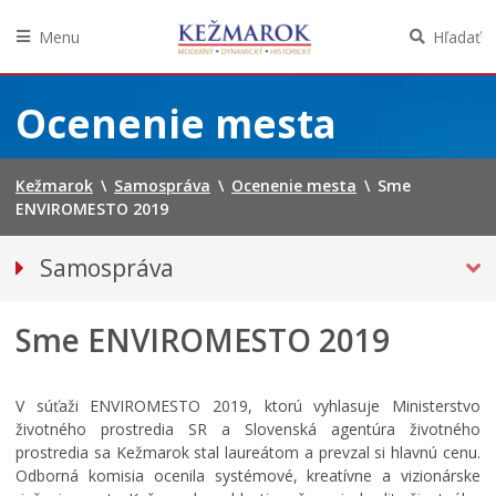
Menu
Hľadať
Preskočiť
na
Ocenenie mesta
obsah
Kežmarok
\
Samospráva
\
Ocenenie mesta
\
Sme
ENVIROMESTO 2019
Samospráva
Primátor mesta
Sme ENVIROMESTO 2019
Mestské zastupiteľstvo
Mestská polícia
Mestská školská rada
V súťaži ENVIROMESTO 2019, ktorú vyhlasuje Ministerstvo
životného prostredia SR a Slovenská agentúra životného
Elektronická verejná správa
prostredia sa Kežmarok stal laureátom a prevzal si hlavnú cenu.
Centrálna úradná elektronická tabuľa
Odborná komisia ocenila systémové, kreatívne a vizionárske