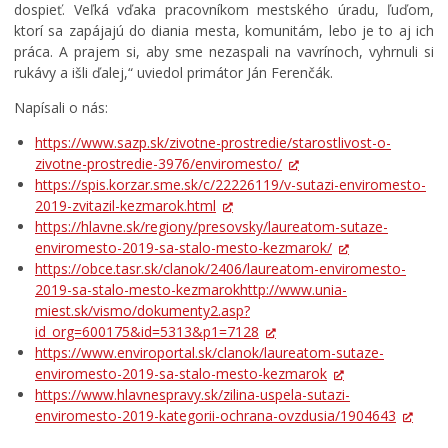
dospieť. Veľká vďaka pracovníkom mestského úradu, ľuďom,
ktorí sa zapájajú do diania mesta, komunitám, lebo je to aj ich
práca. A prajem si, aby sme nezaspali na vavrínoch, vyhrnuli si
rukávy a išli ďalej,“ uviedol primátor Ján Ferenčák.
Napísali o nás:
https://www.sazp.sk/zivotne-prostredie/starostlivost-o-
zivotne-prostredie-3976/enviromesto/
https://spis.korzar.sme.sk/c/22226119/v-sutazi-enviromesto-
2019-zvitazil-kezmarok.html
https://hlavne.sk/regiony/presovsky/laureatom-sutaze-
enviromesto-2019-sa-stalo-mesto-kezmarok/
https://obce.tasr.sk/clanok/2406/laureatom-enviromesto-
2019-sa-stalo-mesto-kezmarokhttp://www.unia-
miest.sk/vismo/dokumenty2.asp?
id_org=600175&id=5313&p1=7128
https://www.enviroportal.sk/clanok/laureatom-sutaze-
enviromesto-2019-sa-stalo-mesto-kezmarok
https://www.hlavnespravy.sk/zilina-uspela-sutazi-
enviromesto-2019-kategorii-ochrana-ovzdusia/1904643