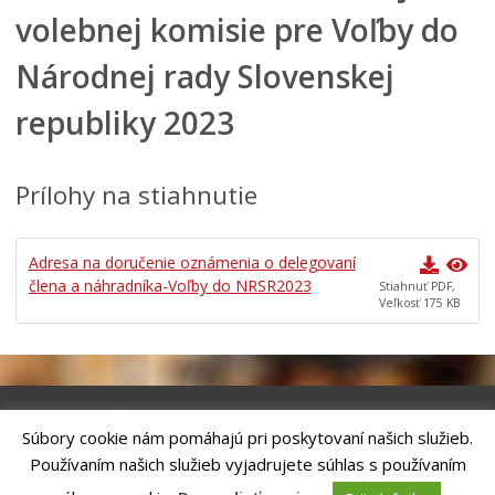
volebnej komisie pre Voľby do
Centrálna úradná elektronická tabuľa
Všeobecne záväzné nariadenia
Národnej rady Slovenskej
Územné plánovanie
republiky 2023
Organizácie
Oznamy mesta
Prílohy na stiahnutie
Transparentné mesto
Geo informačný systém – Kežmarok
Adresa na doručenie oznámenia o delegovaní
Tlačové správy
člena a náhradníka-Voľby do NRSR2023
Stiahnuť PDF,
Rozvoj mesta
Veľkosť 175 KB
Ocenenie mesta
Investície a rekonštrukcie
Voľby do orgánov samosprávy obcí a samosprávnych
krajov 2026
Súbory cookie nám pomáhajú pri poskytovaní našich služieb.
Riešenie
ANTIK SMART CITY
| Technický prevádzkovateľ – MVI
Používaním našich služieb vyjadrujete súhlas s používaním
Technology, s.r.o.
Správca webového sídla: Mesto Kežmarok, Hlavné námestie, 060 01