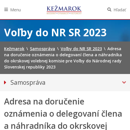
Menu
Hľadať
Preskočiť
na
Voľby do NR SR 2023
obsah
Kežmarok
\
Samospráva
\
Voľby do NR SR 2023
\
Adresa
na doručenie oznámenia o delegovaní člena a náhradníka
do okrskovej volebnej komisie pre Voľby do Národnej rady
Slovenskej republiky 2023
Samospráva
Primátor mesta
Adresa na doručenie
Mestské zastupiteľstvo
Mestská polícia
oznámenia o delegovaní člena
Mestská školská rada
a náhradníka do okrskovej
Elektronická verejná správa