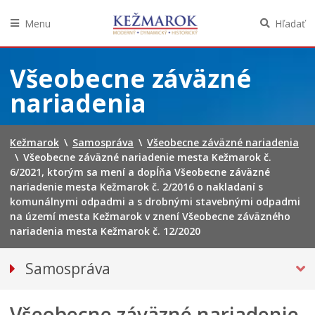
Menu
Hľadať
Preskočiť
na
Všeobecne záväzné
obsah
nariadenia
Kežmarok
\
Samospráva
\
Všeobecne záväzné nariadenia
\
Všeobecne záväzné nariadenie mesta Kežmarok č.
6/2021, ktorým sa mení a dopĺňa Všeobecne záväzné
nariadenie mesta Kežmarok č. 2/2016 o nakladaní s
komunálnymi odpadmi a s drobnými stavebnými odpadmi
na území mesta Kežmarok v znení Všeobecne záväzného
nariadenia mesta Kežmarok č. 12/2020
Samospráva
Primátor mesta
Všeobecne záväzné nariadenie
Mestské zastupiteľstvo