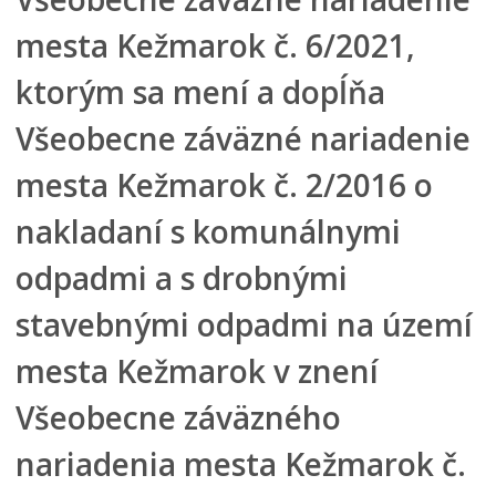
Mestská polícia
mesta Kežmarok č. 6/2021,
Mestská školská rada
ktorým sa mení a dopĺňa
Elektronická verejná správa
Všeobecne záväzné nariadenie
Centrálna úradná elektronická tabuľa
VŠEOBECNE ZÁVÄZNÉ NARIADENIA
mesta Kežmarok č. 2/2016 o
Platné
nakladaní s komunálnymi
Návrhy
Archív
odpadmi a s drobnými
Územné plánovanie
stavebnými odpadmi na území
Organizácie
mesta Kežmarok v znení
Oznamy mesta
Transparentné mesto
Všeobecne záväzného
Geo informačný systém – Kežmarok
nariadenia mesta Kežmarok č.
Tlačové správy