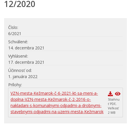
12/2020
Rozvoj mesta
Ocenenie mesta
Investície a rekonštrukcie
Číslo
Voľby do orgánov samosprávy obcí a samosprávnych
6/2021
krajov 2026
Schválené
14. decembra 2021
Vyhlásené
17. decembra 2021
Účinnosť od
1. januára 2022
Prílohy
VZN-mesta-Kežmarok-č-6-2021-kt-sa-meni-a-
doplna-VZN-mesta-Kežmarok-č-2-2016-o-
Stiahnu
ť PDF,
nakladani-s-komunalnymi-odpadmi-a-drobnymi-
Veľkosť
stavebnymi-odpadmi-na-uzemi-mesta-Kežmarok
2 MB