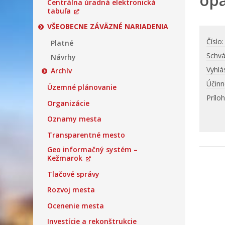
opa
Centrálna úradná elektronická
tabuľa
VŠEOBECNE ZÁVÄZNÉ NARIADENIA
Číslo
Platné
Schvá
Návrhy
Vyhlá
Archív
Účinn
Územné plánovanie
Prílo
Organizácie
Oznamy mesta
Transparentné mesto
Geo informačný systém –
Kežmarok
Tlačové správy
Rozvoj mesta
Ocenenie mesta
Investície a rekonštrukcie