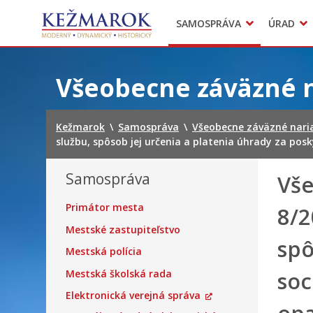
Predajné trhy
SAMOSPRÁVA
ÚRAD
Mestská polícia
Sekcie úradu
Preskočiť
na
Všeobecne záväzné 
obsah
Kežmarok
\
Samospráva
\
Všeobecne záväzné nari
službu, spôsob jej určenia a platenia úhrady za pos
Samospráva
Vše
Primátor mesta
8/2
Mestské zastupiteľstvo
spô
Mestská polícia
soc
Mestská školská rada
Elektronická verejná správa