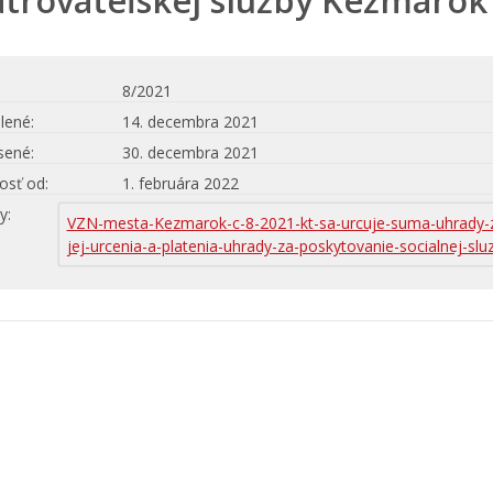
trovateľskej služby Kežmarok
8/2021
lené
14. decembra 2021
sené
30. decembra 2021
osť od
1. februára 2022
hy
VZN-mesta-Kezmarok-c-8-2021-kt-sa-urcuje-suma-uhrady-z
jej-urcenia-a-platenia-uhrady-za-poskytovanie-socialnej-