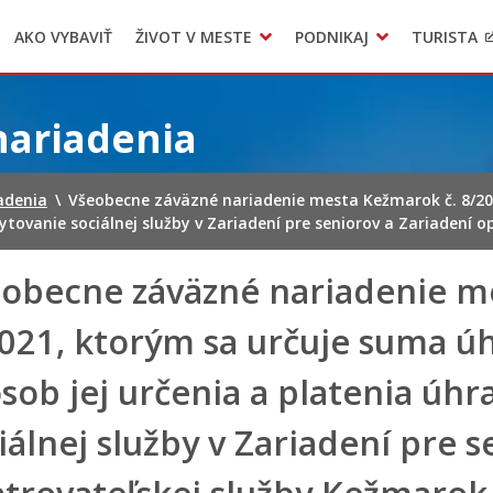
AKO VYBAVIŤ
ŽIVOT V MESTE
PODNIKAJ
TURISTA
Geo informačný systém – Kežmarok
Oznamovanie podozrení z podvodov
Triedený zber – NATUR – PACK
nariadenia
adenia
\
Všeobecne záväzné nariadenie mesta Kežmarok č. 8/20
kytovanie sociálnej služby v Zariadení pre seniorov a Zariadení 
obecne záväzné nariadenie m
021, ktorým sa určuje suma úh
sob jej určenia a platenia úhr
iálnej služby v Zariadení pre 