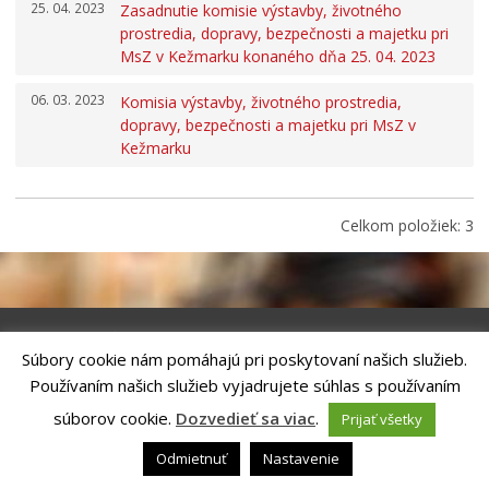
25. 04. 2023
Všeobecne záväzné nariadenia
Zasadnutie komisie výstavby, životného
prostredia, dopravy, bezpečnosti a majetku pri
Územné plánovanie
MsZ v Kežmarku konaného dňa 25. 04. 2023
Organizácie
06. 03. 2023
Komisia výstavby, životného prostredia,
Oznamy mesta
dopravy, bezpečnosti a majetku pri MsZ v
Transparentné mesto
Kežmarku
Geo informačný systém – Kežmarok
Tlačové správy
Celkom položiek: 3
Rozvoj mesta
Ocenenie mesta
Investície a rekonštrukcie
Voľby do orgánov samosprávy obcí a samosprávnych
Súbory cookie nám pomáhajú pri poskytovaní našich služieb.
krajov 2026
Riešenie
ANTIK SMART CITY
| Technický prevádzkovateľ – MVI
Používaním našich služieb vyjadrujete súhlas s používaním
Technology, s.r.o.
Správca webového sídla: Mesto Kežmarok, Hlavné námestie, 060 01
súborov cookie.
Dozvedieť sa viac
.
Prijať všetky
Kežmarok, tel.: +421524660111
email:
podatelna@kezmarok.sk
,|
Vyhlásenie o prístupnosti
|
Odmietnuť
Nastavenie
Ochrana osobných údajov