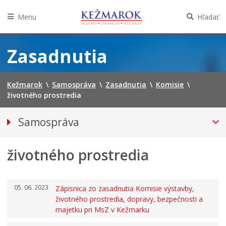
Menu
Hľadať
Preskočiť
na
Zasadnutia
obsah
Kežmarok
\
Samospráva
\
Zasadnutia
\
Komisie
\
životného prostredia
Samospráva
Primátor mesta
životného prostredia
Mestské zastupiteľstvo
Mestská polícia
Mestská školská rada
05. 06. 2023
Zápisnica zo zasadnutia Komisie výstavby,
Elektronická verejná správa
životného prostredia, dopravy, bezpečnosti a
majetku pri MsZ v Kežmarku
Centrálna úradná elektronická tabuľa