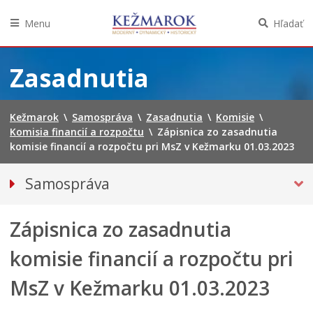
Menu
Hľadať
Preskočiť
na
Zasadnutia
obsah
Kežmarok
\
Samospráva
\
Zasadnutia
\
Komisie
\
Komisia financií a rozpočtu
\
Zápisnica zo zasadnutia
komisie financií a rozpočtu pri MsZ v Kežmarku 01.03.2023
Samospráva
Primátor mesta
Zápisnica zo zasadnutia
Mestské zastupiteľstvo
Mestská polícia
komisie financií a rozpočtu pri
Mestská školská rada
MsZ v Kežmarku 01.03.2023
Elektronická verejná správa
Centrálna úradná elektronická tabuľa