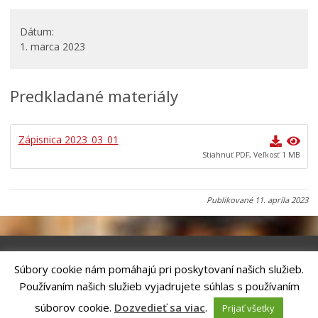
Všeobecne záväzné nariadenia
Dátum
Územné plánovanie
1. marca 2023
Organizácie
Oznamy mesta
Predkladané materiály
Transparentné mesto
Geo informačný systém – Kežmarok
Zápisnica 2023_03_01
Tlačové správy
Stiahnuť PDF, Veľkosť 1 MB
Rozvoj mesta
Ocenenie mesta
Publikované
11. apríla 2023
Investície a rekonštrukcie
Voľby do orgánov samosprávy obcí a samosprávnych
krajov 2026
Súbory cookie nám pomáhajú pri poskytovaní našich služieb.
Riešenie
ANTIK SMART CITY
| Technický prevádzkovateľ – MVI
Používaním našich služieb vyjadrujete súhlas s používaním
Technology, s.r.o.
Správca webového sídla: Mesto Kežmarok, Hlavné námestie, 060 01
súborov cookie.
Dozvedieť sa viac
.
Prijať všetky
Kežmarok, tel.: +421524660111