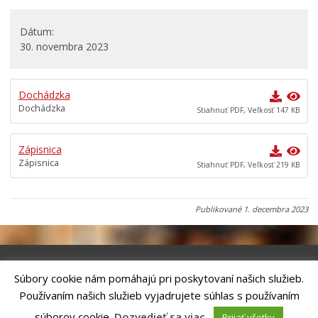
Všeobecne záväzné nariadenia
Dátum
Územné plánovanie
30. novembra 2023
Organizácie
Oznamy mesta
Dochádzka
Dochádzka
Transparentné mesto
Stiahnuť PDF, Veľkosť 147 KB
Geo informačný systém – Kežmarok
Zápisnica
Tlačové správy
Zápisnica
Stiahnuť PDF, Veľkosť 219 KB
Rozvoj mesta
Ocenenie mesta
Publikované
1. decembra 2023
Investície a rekonštrukcie
Voľby do orgánov samosprávy obcí a samosprávnych
krajov 2026
Súbory cookie nám pomáhajú pri poskytovaní našich služieb.
Riešenie
ANTIK SMART CITY
| Technický prevádzkovateľ – MVI
Používaním našich služieb vyjadrujete súhlas s používaním
Technology, s.r.o.
Správca webového sídla: Mesto Kežmarok, Hlavné námestie, 060 01
súborov cookie.
Dozvedieť sa viac
.
Prijať všetky