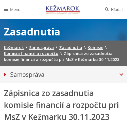
Menu
Hľadať
Preskočiť
na
Zasadnutia
obsah
Kežmarok
\
Samospráva
\
Zasadnutia
\
Komisie
\
Komisia financií a rozpočtu
\
Zápisnica zo zasadnutia
komisie financií a rozpočtu pri MsZ v Kežmarku 30.11.2023
Samospráva
Primátor mesta
Zápisnica zo zasadnutia
Mestské zastupiteľstvo
Mestská polícia
komisie financií a rozpočtu pri
Mestská školská rada
MsZ v Kežmarku 30.11.2023
Elektronická verejná správa
Centrálna úradná elektronická tabuľa