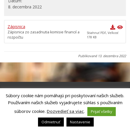
Dátum
8. decembra 2022
Všeobecne záväzné nariadenia
Územné plánovanie
Zápisnica
Organizácie
Zápisnica zo zasadnutia komisie financií a
Stiahnuť PDF, Veľkosť
Oznamy mesta
rozpočtu
178 KB
Transparentné mesto
Geo informačný systém – Kežmarok
Publikované
13. decembra 2022
Tlačové správy
Rozvoj mesta
Ocenenie mesta
Investície a rekonštrukcie
Súbory cookie nám pomáhajú pri poskytovaní našich služieb.
Voľby do orgánov samosprávy obcí a samosprávnych
Riešenie
ANTIK SMART CITY
| Technický prevádzkovateľ – MVI
Používaním našich služieb vyjadrujete súhlas s používaním
krajov 2026
Technology, s.r.o.
Správca webového sídla: Mesto Kežmarok, Hlavné námestie, 060 01
súborov cookie.
Dozvedieť sa viac
.
Prijať všetky
Kežmarok, tel.: +421524660111
email:
podatelna@kezmarok.sk
,|
Vyhlásenie o prístupnosti
|
Odmietnuť
Nastavenie
Ochrana osobných údajov