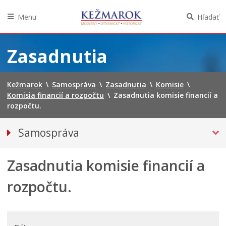
Menu
Hľadať
Preskočiť
na
Zasadnutia
obsah
Kežmarok
\
Samospráva
\
Zasadnutia
\
Komisie
\
Komisia financií a rozpočtu
\
Zasadnutia komisie financií a
rozpočtu.
Samospráva
Primátor mesta
Zasadnutia komisie financií a
Mestské zastupiteľstvo
Mestská polícia
rozpočtu.
Mestská školská rada
Elektronická verejná správa
Centrálna úradná elektronická tabuľa