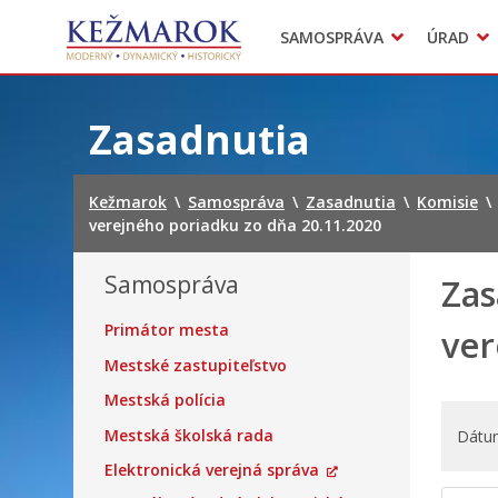
Predajné trhy
SAMOSPRÁVA
ÚRAD
Mestská polícia
Sekcie úradu
Preskočiť
na
Zasadnutia
obsah
Kežmarok
\
Samospráva
\
Zasadnutia
\
Komisie
\
verejného poriadku zo dňa 20.11.2020
Samospráva
Zas
Primátor mesta
ver
Mestské zastupiteľstvo
Mestská polícia
Mestská školská rada
Dátu
Elektronická verejná správa