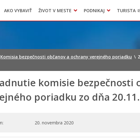
AKO VYBAVIŤ
ŽIVOT V MESTE
PODNIKAJ
TURISTA
Geo informačný systém – Kežmarok
Oznamovanie podozrení z podvodov
Triedený zber – NATUR – PACK
Komisia bezpečnosti občanov a ochrany verejného poriadku
\
adnutie komisie bezpečnosti 
ejného poriadku zo dňa 20.11
m
20. novembra 2020