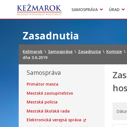
Predajné trhy
SAMOSPRÁVA
ÚRAD
Mestská polícia
Sekcie úradu
Preskočiť
na
Zasadnutia
obsah
Kežmarok
\
Samospráva
\
Zasadnutia
\
Komisie
\
dňa 3.6.2019
Samospráva
Zas
Primátor mesta
hos
Mestské zastupiteľstvo
Mestská polícia
Mestská školská rada
Dátu
Elektronická verejná správa