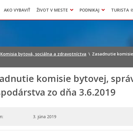
AKO VYBAVIŤ
ŽIVOT V MESTE
PODNIKAJ
TURISTA
Geo informačný systém – Kežmarok
Oznamovanie podozrení z podvodov
Triedený zber – NATUR – PACK
Komisia bytová, sociálna a zdravotníctva
\
Zasadnutie komisie
adnutie komisie bytovej, sprá
podárstva zo dňa 3.6.2019
m
3. júna 2019