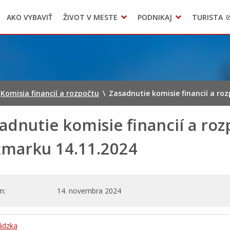
AKO VYBAVIŤ
ŽIVOT V MESTE
PODNIKAJ
TURISTA
Geo informačný systém – Kežmarok
Oznamovanie podozrení z podvodov
Triedený zber – NATUR – PACK
Komisia financií a rozpočtu
\
Zasadnutie komisie financií a ro
adnutie komisie financií a roz
marku 14.11.2024
m
14. novembra 2024
ádzka