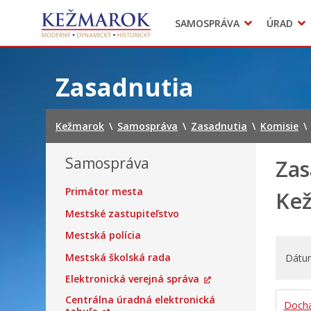
Predajné trhy
SAMOSPRÁVA
ÚRAD
Mestská polícia
Sekcie úradu
Preskočiť
na
Zasadnutia
obsah
Kežmarok
\
Samospráva
\
Zasadnutia
\
Komisie
\
Samospráva
Zas
Primátor mesta
Kež
Mestské zastupiteľstvo
Mestská polícia
Mestská školská rada
Dátu
Elektronická verejná správa
Centrálna úradná elektronická
Doch