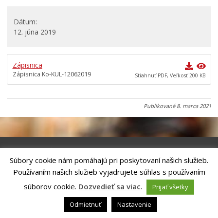
Všeobecne záväzné nariadenia
Dátum
Územné plánovanie
12. júna 2019
Organizácie
Oznamy mesta
Zápisnica
Zápisnica Ko-KUL-12062019
Transparentné mesto
Stiahnuť PDF, Veľkosť 200 KB
Geo informačný systém – Kežmarok
Tlačové správy
Publikované
8. marca 2021
Rozvoj mesta
Ocenenie mesta
Investície a rekonštrukcie
Súbory cookie nám pomáhajú pri poskytovaní našich služieb.
Voľby do orgánov samosprávy obcí a samosprávnych
Riešenie
ANTIK SMART CITY
| Technický prevádzkovateľ – MVI
Používaním našich služieb vyjadrujete súhlas s používaním
krajov 2026
Technology, s.r.o.
Správca webového sídla: Mesto Kežmarok, Hlavné námestie, 060 01
súborov cookie.
Dozvedieť sa viac
.
Prijať všetky
Kežmarok, tel.: +421524660111
email:
podatelna@kezmarok.sk
,|
Vyhlásenie o prístupnosti
|
Odmietnuť
Nastavenie
Ochrana osobných údajov