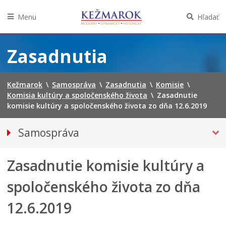
Menu
Hľadať
Preskočiť
na
Zasadnutia
obsah
Kežmarok
\
Samospráva
\
Zasadnutia
\
Komisie
\
Komisia kultúry a spoločenského života
\
Zasadnutie
komisie kultúry a spoločenského života zo dňa 12.6.2019
Samospráva
Primátor mesta
Zasadnutie komisie kultúry a
Mestské zastupiteľstvo
Mestská polícia
spoločenského života zo dňa
Mestská školská rada
12.6.2019
Elektronická verejná správa
Centrálna úradná elektronická tabuľa