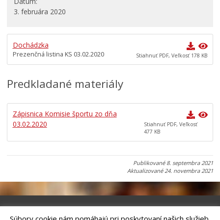
Dátum
3. februára 2020
Všeobecne záväzné nariadenia
Územné plánovanie
Dochádzka
Organizácie
Prezenčná listina KS 03.02.2020
Stiahnuť PDF, Veľkosť 178 KB
Oznamy mesta
Transparentné mesto
Predkladané materiály
Geo informačný systém – Kežmarok
Tlačové správy
Zápisnica Komisie športu zo dňa
Rozvoj mesta
03.02.2020
Stiahnuť PDF, Veľkosť
477 KB
Ocenenie mesta
Investície a rekonštrukcie
Publikované
8. septembra 2021
Voľby do orgánov samosprávy obcí a samosprávnych
Aktualizované
24. novembra 2021
krajov 2026
Súbory cookie nám pomáhajú pri poskytovaní našich služieb.