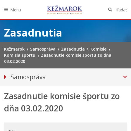
Menu
Hľadať
Preskočiť
na
Zasadnutia
obsah
Kežmarok
\
Samospráva
\
Zasadnutia
\
Komisie
\
Komisia športu
\
Zasadnutie komisie športu zo dňa
03.02.2020
Samospráva
Primátor mesta
Zasadnutie komisie športu zo
Mestské zastupiteľstvo
Mestská polícia
dňa 03.02.2020
Mestská školská rada
Elektronická verejná správa
Centrálna úradná elektronická tabuľa