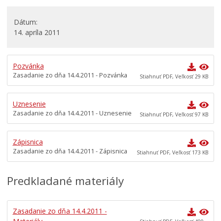
Rokovací poriadok
Komisie
Dátum
14. apríla 2011
Mestská polícia
Mestská školská rada
Pozvánka
Elektronická verejná správa
Zasadanie zo dňa 14.4.2011 - Pozvánka
Stiahnuť PDF, Veľkosť 29 KB
Centrálna úradná elektronická tabuľa
Všeobecne záväzné nariadenia
Uznesenie
Zasadanie zo dňa 14.4.2011 - Uznesenie
Územné plánovanie
Stiahnuť PDF, Veľkosť 97 KB
Organizácie
Zápisnica
Oznamy mesta
Zasadanie zo dňa 14.4.2011 - Zápisnica
Stiahnuť PDF, Veľkosť 173 KB
Transparentné mesto
Geo informačný systém – Kežmarok
Predkladané materiály
Tlačové správy
Rozvoj mesta
Zasadanie zo dňa 14.4.2011 -