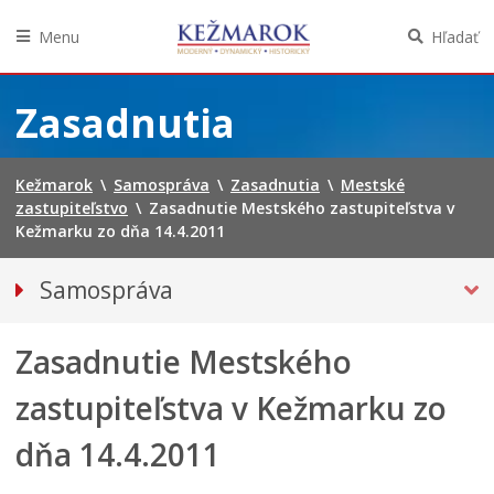
Menu
Hľadať
Preskočiť
na
Zasadnutia
obsah
Kežmarok
\
Samospráva
\
Zasadnutia
\
Mestské
zastupiteľstvo
\
Zasadnutie Mestského zastupiteľstva v
Kežmarku zo dňa 14.4.2011
Samospráva
Primátor mesta
Zasadnutie Mestského
MESTSKÉ ZASTUPITEĽSTVO
Hlavný kontrolór mesta
zastupiteľstva v Kežmarku zo
Poslanci
dňa 14.4.2011
Oznámenia verejných funkcionárov
Zasadnutia