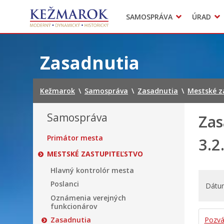
Predajné trhy
SAMOSPRÁVA
ÚRAD
Mestská polícia
Sekcie úradu
Preskočiť
na
Zasadnutia
obsah
Kežmarok
\
Samospráva
\
Zasadnutia
\
Mestské z
Samospráva
Zas
Primátor mesta
3.2
MESTSKÉ ZASTUPITEĽSTVO
Hlavný kontrolór mesta
Poslanci
Dátu
Oznámenia verejných
funkcionárov
Pozvá
Zasadnutia