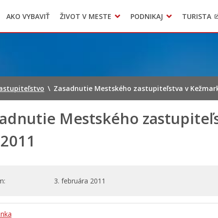
AKO VYBAVIŤ
ŽIVOT V MESTE
PODNIKAJ
TURISTA
Geo informačný systém – Kežmarok
Oznamovanie podozrení z podvodov
Triedený zber – NATUR – PACK
astupiteľstvo
\
Zasadnutie Mestského zastupiteľstva v Kežmark
adnutie Mestského zastupiteľ
.2011
m
3. februára 2011
nka