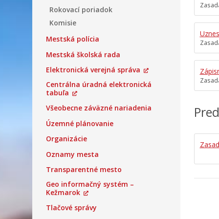
Zasada
Rokovací poriadok
Komisie
Uznes
Mestská polícia
Zasada
Mestská školská rada
Elektronická verejná správa
Zápis
Zasada
Centrálna úradná elektronická
tabuľa
Všeobecne záväzné nariadenia
Pred
Územné plánovanie
Organizácie
Zasad
Oznamy mesta
Transparentné mesto
Geo informačný systém –
Kežmarok
Tlačové správy