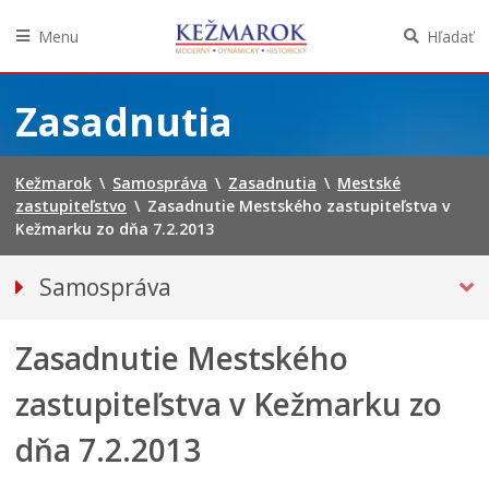
Menu
Hľadať
Preskočiť
na
Zasadnutia
obsah
Kežmarok
\
Samospráva
\
Zasadnutia
\
Mestské
zastupiteľstvo
\
Zasadnutie Mestského zastupiteľstva v
Kežmarku zo dňa 7.2.2013
Samospráva
Primátor mesta
Zasadnutie Mestského
MESTSKÉ ZASTUPITEĽSTVO
Hlavný kontrolór mesta
zastupiteľstva v Kežmarku zo
Poslanci
dňa 7.2.2013
Oznámenia verejných funkcionárov
Zasadnutia