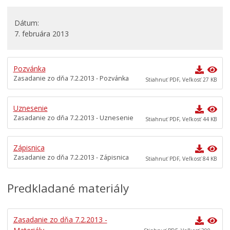
Rokovací poriadok
Komisie
Dátum
7. februára 2013
Mestská polícia
Mestská školská rada
Pozvánka
Elektronická verejná správa
Zasadanie zo dňa 7.2.2013 - Pozvánka
Stiahnuť PDF, Veľkosť 27 KB
Centrálna úradná elektronická tabuľa
Všeobecne záväzné nariadenia
Uznesenie
Zasadanie zo dňa 7.2.2013 - Uznesenie
Územné plánovanie
Stiahnuť PDF, Veľkosť 44 KB
Organizácie
Zápisnica
Oznamy mesta
Zasadanie zo dňa 7.2.2013 - Zápisnica
Stiahnuť PDF, Veľkosť 84 KB
Transparentné mesto
Geo informačný systém – Kežmarok
Predkladané materiály
Tlačové správy
Rozvoj mesta
Zasadanie zo dňa 7.2.2013 -