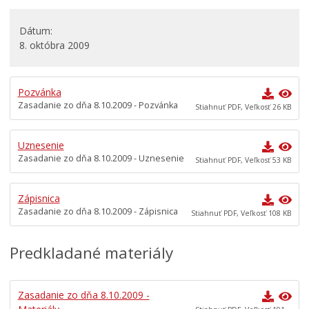
Rokovací poriadok
Komisie
Dátum
8. októbra 2009
Mestská polícia
Mestská školská rada
Pozvánka
Elektronická verejná správa
Zasadanie zo dňa 8.10.2009 - Pozvánka
Stiahnuť PDF, Veľkosť 26 KB
Centrálna úradná elektronická tabuľa
Všeobecne záväzné nariadenia
Uznesenie
Zasadanie zo dňa 8.10.2009 - Uznesenie
Územné plánovanie
Stiahnuť PDF, Veľkosť 53 KB
Organizácie
Zápisnica
Oznamy mesta
Zasadanie zo dňa 8.10.2009 - Zápisnica
Stiahnuť PDF, Veľkosť 108 KB
Transparentné mesto
Geo informačný systém – Kežmarok
Predkladané materiály
Tlačové správy
Rozvoj mesta
Zasadanie zo dňa 8.10.2009 -