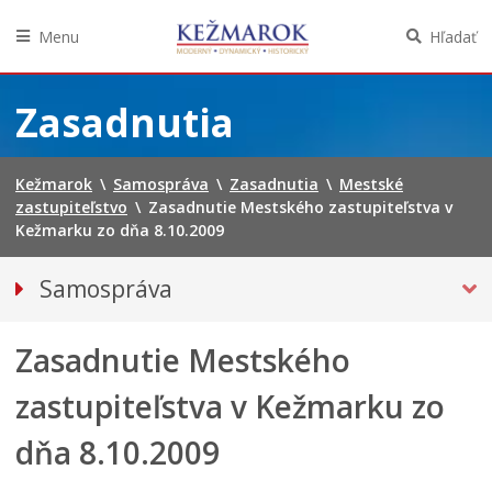
Menu
Hľadať
Preskočiť
na
Zasadnutia
obsah
Kežmarok
\
Samospráva
\
Zasadnutia
\
Mestské
zastupiteľstvo
\
Zasadnutie Mestského zastupiteľstva v
Kežmarku zo dňa 8.10.2009
Samospráva
Primátor mesta
Zasadnutie Mestského
MESTSKÉ ZASTUPITEĽSTVO
Hlavný kontrolór mesta
zastupiteľstva v Kežmarku zo
Poslanci
dňa 8.10.2009
Oznámenia verejných funkcionárov
Zasadnutia