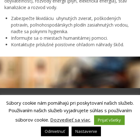
obývateľnosť), rozvody energií (plyn, elektrická energia), stav
Oddelenie projektov a verejného obstarávania
kanalizácie a rozvod vody.
Mestské zastupiteľstvo
Zabezpečte likvidáciu uhynutých zvierat, poškodených
Mestská polícia
potravín, poľnohospodárskych plodín zasiahnutých vodou,
riaďte sa pokynmi hygienika.
Mestská školská rada
Informujte sa o miestach humanitárnej pomoci.
Elektronická verejná správa
Kontaktujte príslušné poisťovne ohľadom náhrady škôd.
Centrálna úradná elektronická tabuľa
Všeobecne záväzné nariadenia
Územné plánovanie
Organizácie
Oznamy mesta
Transparentné mesto
Súbory cookie nám pomáhajú pri poskytovaní našich služieb.
Riešenie
ANTIK SMART CITY
| Technický prevádzkovateľ – MVI
Používaním našich služieb vyjadrujete súhlas s používaním
Geo informačný systém – Kežmarok
Technology, s.r.o.
Správca webového sídla: Mesto Kežmarok, Hlavné námestie, 060 01
súborov cookie.
Dozvedieť sa viac
.
Prijať všetky
Tlačové správy
Kežmarok, tel.: +421524660111
email:
podatelna@kezmarok.sk
,|
Vyhlásenie o prístupnosti
|
Odmietnuť
Nastavenie
Rozvoj mesta
Ochrana osobných údajov