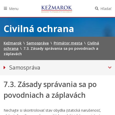
Menu
Hľadať
Preskočiť
na
Civilná ochrana
obsah
Kežmarok
\
Samospráva
\
Primátor mesta
\
Civilná
ochrana
\
7.3. Zásady správania sa po povodniach a
záplavách
Samospráva
PRIMÁTOR MESTA
7.3. Zásady správania sa po
Zástupca primátora
Mestská polícia
povodniach a záplavách
Dobrovoľný hasičský zbor
Civilná ochrana, Krízové riadenie, PO a BOZP
Nechajte si skontrolovať stav obydlia (statická narušenosť,
Dobrovoľný hasičský zbor