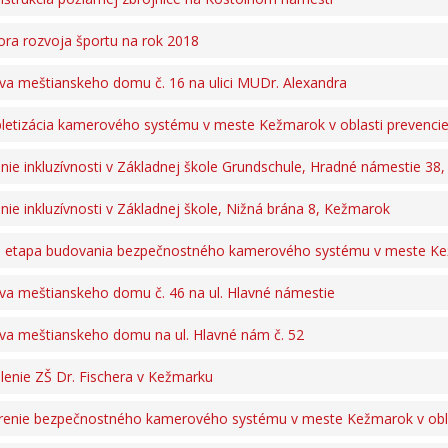
ra rozvoja športu na rok 2018
a meštianskeho domu č. 16 na ulici MUDr. Alexandra
etizácia kamerového systému v meste Kežmarok v oblasti prevencie 
nie inkluzívnosti v Základnej škole Grundschule, Hradné námestie 3
nie inkluzívnosti v Základnej škole, Nižná brána 8, Kežmarok
á etapa budovania bezpečnostného kamerového systému v meste K
a meštianskeho domu č. 46 na ul. Hlavné námestie
a meštianskeho domu na ul. Hlavné nám č. 52
lenie ZŠ Dr. Fischera v Kežmarku
renie bezpečnostného kamerového systému v meste Kežmarok v oblast