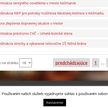
nizácia verejného osvetlenia v meste Kežmarok
štrukcia NKP pre potreby rozšírenia Mestskej knižnice v Kežmarku
ra zlepšenia dopravnej situácie v meste
nizácia priestorov CVČ – Umelá lezecká stena
štrukcia strechy a vybavenie telocvične ZŠ Nižná brána
Strana
predchádzajúce
1
…
k na stránku
. Používaním našich služieb vyjadrujete súhlas s používaním súbor
chnology, s.r.o.
Kežmarok, tel.: +421524660111
Nastavenie
hrana osobných údajov