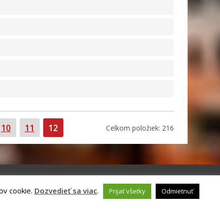
Strana
Strana
Strana
10
11
12
Celkom položiek: 216
ov cookie.
Dozvedieť sa viac
.
Prijať všetky
Odmietnuť