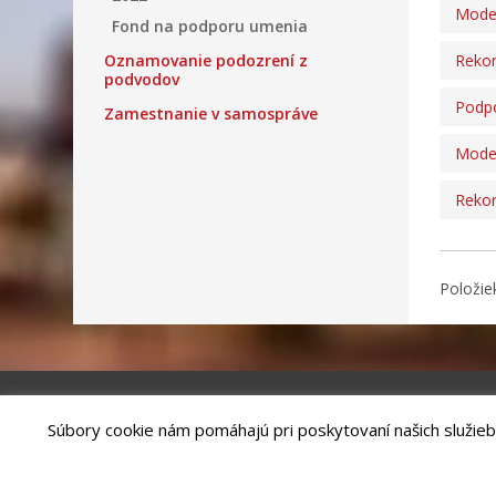
Moder
Fond na podporu umenia
Oznamovanie podozrení z
Rekon
podvodov
Podpo
Zamestnanie v samospráve
Moder
Rekon
Položie
Súbory cookie nám pomáhajú pri poskytovaní našich služieb
Riešenie
ANTIK SMART CITY
| Technický prevádzkovateľ – MVI Te
Správca webového sídla: Mesto Kežmarok, Hlavné námestie, 060 01 
email:
podatelna@kezmarok.sk
,|
Vyhlásenie o prístupnosti
|
Oc