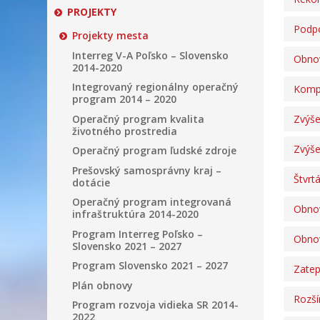
PROJEKTY
Podpo
Projekty mesta
Interreg V-A Poľsko – Slovensko
Obnov
2014-2020
Integrovaný regionálny operačný
Kompl
program 2014 – 2020
Operačný program kvalita
Zvýše
životného prostredia
Zvýše
Operačný program ľudské zdroje
Prešovský samosprávny kraj –
Štvrt
dotácie
Operačný program integrovaná
Obnov
infraštruktúra 2014-2020
Program Interreg Poľsko –
Obnov
Slovensko 2021 – 2027
Program Slovensko 2021 – 2027
Zatep
Plán obnovy
Rozší
Program rozvoja vidieka SR 2014-
2022