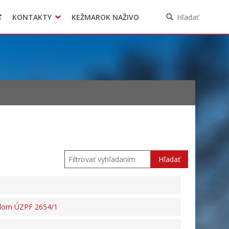
KONTAKTY
KEŽMAROK NAŽIVO
Hľadať
Hľadať
íslom ÚZPF 2654/1