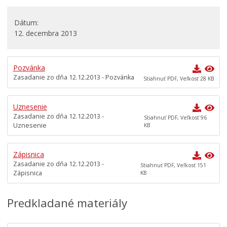
Rokovací poriadok
Komisie
Dátum
12. decembra 2013
Mestská polícia
Mestská školská rada
Pozvánka
Elektronická verejná správa
Zasadanie zo dňa 12.12.2013 - Pozvánka
Stiahnuť PDF, Veľkosť 28 KB
Centrálna úradná elektronická tabuľa
Všeobecne záväzné nariadenia
Uznesenie
Zasadanie zo dňa 12.12.2013 -
Územné plánovanie
Stiahnuť PDF, Veľkosť 96
Uznesenie
KB
Organizácie
Oznamy mesta
Zápisnica
Zasadanie zo dňa 12.12.2013 -
Stiahnuť PDF, Veľkosť 151
Transparentné mesto
Zápisnica
KB
Geo informačný systém – Kežmarok
Tlačové správy
Predkladané materiály
Rozvoj mesta