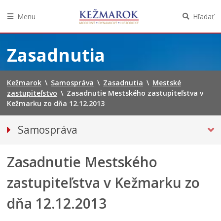
Menu
Hľadať
Preskočiť
na
Zasadnutia
obsah
Kežmarok
\
Samospráva
\
Zasadnutia
\
Mestské
zastupiteľstvo
\
Zasadnutie Mestského zastupiteľstva v
Kežmarku zo dňa 12.12.2013
Samospráva
Primátor mesta
Zasadnutie Mestského
MESTSKÉ ZASTUPITEĽSTVO
Hlavný kontrolór mesta
zastupiteľstva v Kežmarku zo
Poslanci
dňa 12.12.2013
Oznámenia verejných funkcionárov
Zasadnutia